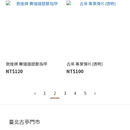
敦煌牌 賽璐璐琵琶指甲
古帛 專業彈片(透明)
NT$120
NT$100
1
2
3
4
5
臺北古亭門市