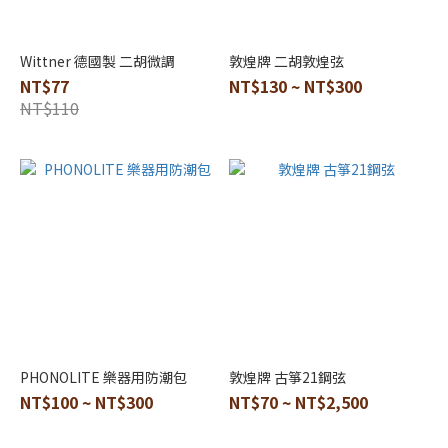
紫
檀
木
Wittner 德國製 二胡微調
敦煌牌 二胡敦煌弦
(3)
NT$77
NT$130 ~ NT$300
NT$110
品
牌
敦
煌
牌
(11)
PHONOLITE
(8)
正
和
(8)
PHONOLITE 樂器用防潮包
敦煌牌 古箏21鋼弦
NT$100 ~ NT$300
NT$70 ~ NT$2,500
SEIKO
(5)