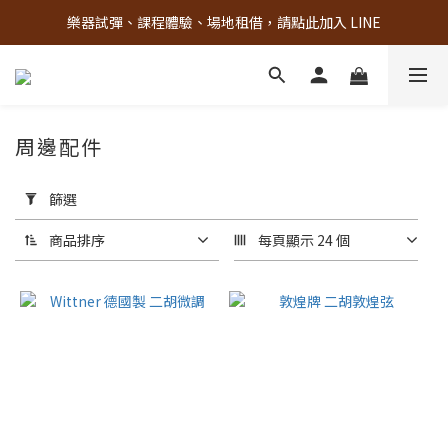
樂器試彈、課程體驗、場地租借，請點此加入 LINE
古亭門市 + 先進音樂教室週末假日皆有營業
古亭門市 + 先進音樂教室週末假日皆有營業
周邊配件
套
用
篩選
篩
選
商品排序
每頁顯示 24 個
(0/20)
材
質
其
他
(8)