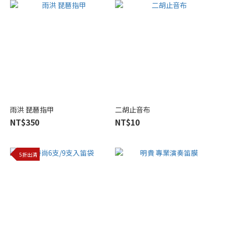
Leatherwood
(3)
Thomastik-
Infeld (3)
UNOCASE
(3)
先
進
雨洪 琵琶指甲
二胡止音布
精
NT$350
NT$10
選
(3)
5折出清
李
懷
剛
(3)
看
更