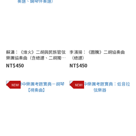
蘇瀟：《烽火》二胡與民族管弦
李濱揚：《圖騰》二胡協奏曲
樂團協奏曲（含總譜、二胡獨奏
（總譜）
譜、鋼琴伴奏譜）
NT$450
NT$450
NEW!
NEW!