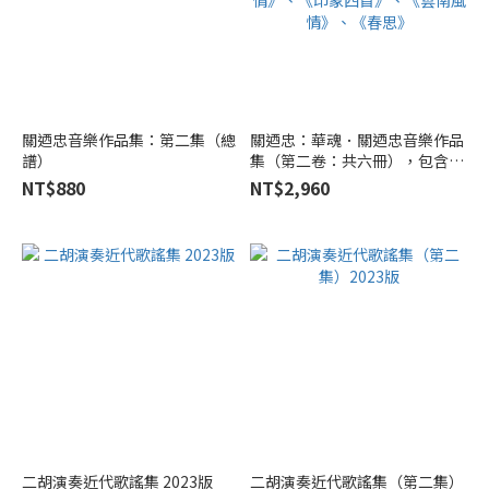
關迺忠音樂作品集：第二集（總
關迺忠：華魂．關迺忠音樂作品
譜）
集（第二卷：共六冊），包含
《山河頌》第六二胡協奏曲、
NT$880
NT$2,960
《飛天》琵琶協奏曲、《臺灣風
情》、《印象四首》、《雲南風
情》、《春思》
二胡演奏近代歌謠集 2023版
二胡演奏近代歌謠集（第二集）