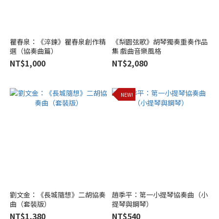
音
樂
出
版
瞿春泉：《淬鍊》瞿春泉創作精
《梨園弦歌》胡琴獨奏重奏作品
(2)
選（協奏曲篇）
集 戲曲音樂風格
NT$1,000
NT$2,080
人
民
音
NEW!
樂
出
版
社
(2)
上
海
音
樂
劉文金：《長城隨想》二胡協奏
趙季平：第一小提琴協奏曲（小
出
曲（套裝版）
提琴與鋼琴）
版
NT$1,380
NT$540