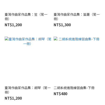
(8)
臺北
臺灣作曲家作品集：笙（第一
臺灣作曲家作品集：笛簫（第一
市立
冊）
冊）
國樂
NT$1,200
NT$1,300
團
TCO
(6)
中
央
音
樂
學
院
出
版
社
臺灣作曲家作品集：胡琴（第一
二胡系統進階練習曲集-下冊
(3)
冊）
NT$480
NT$1,200
先進國