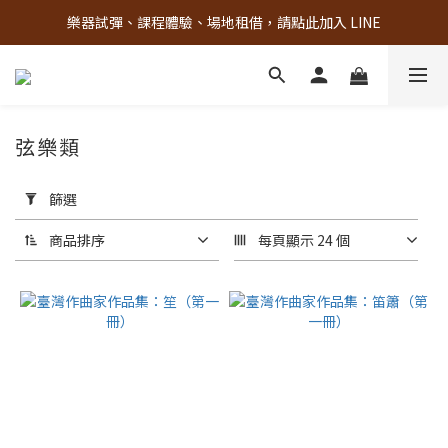
樂器試彈、課程體驗、場地租借，請點此加入 LINE
古亭門市 + 先進音樂教室週末假日皆有營業
古亭門市 + 先進音樂教室週末假日皆有營業
弦樂類
套
用
篩選
篩
選
商品排序
每頁顯示 24 個
(0/20)
品
牌
仙
靖
出
版