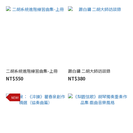
樂
SENJIN
MUSIC
(3)
香港
中樂
團
HKCO
(3)
上
二胡系統進階練習曲集-上冊
蕭白鏞 二胡大師訪談錄
海
NT$550
NT$380
音
樂
出
NEW!
版
社
(2)
人
民