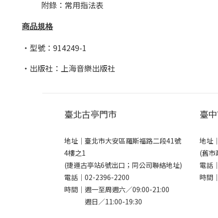
附錄：常用指法表
商品規格
・型號：914249-1
・出版社：上海音樂出版社
臺北古亭門市
臺中
地址｜
臺北市大安區羅斯福路二段41號
地址
4樓之1
(舊市
(捷運古亭站6號出口；同公司聯絡地址)
電話
電話｜
02-2396-2200
時間｜
時間｜週一至周週六／09:00-21:00
週日／11:00-19:30