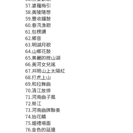
57.婆羅梅引
58.黃陵隨想
59.豐收鑼鼓
60.春汛漁歌
61.包楞調
62.鄉音
63.明湖月歌
64.山鄉花鼓
65.美麗的微山湖
66.黃河女兒謠
67.井岡山上太陽紅
68.打虎上山
69.和拉舞曲
70.清江放排
71.河南曲子風
72.祭江
73.河南曲牌聯奏
74.抬花轎
75.婚禮場面
76.金色的延邊