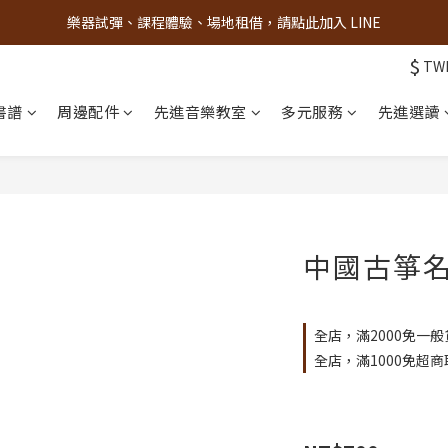
樂器試彈、課程體驗、場地租借，請點此加入 LINE
古亭門市 + 先進音樂教室週末假日皆有營業
$
TW
古亭門市 + 先進音樂教室週末假日皆有營業
書譜
周邊配件
先進音樂教室
多元服務
先進選讀
中國古箏名
全店，滿2000免一般
全店，滿1000免超商