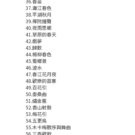
36.春苗
37.灕江春色
38.平湖秋月
39.禪院鐘聲
40.夜雨思鄉
41.草原的春天
42.戲夢
43.歸歎
44.楊柳春色
45.蜀鄉景
46.波水
47.春江花月夜
48.歡樂的苗寨
49.百花引
50.秦桑曲
51.繡金匾
52.香山射鼓
53.梅花引
54.五更鳥
55.木卡梅散序與舞曲
56.三秦歡歌