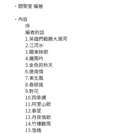
・閻黎雯 編著
・內容
序
編者的話
1.英雄們戰勝大渡河
2.江河水
3.關東秧歌
4.鐵馬吟
5.金色的秋天
6.遼南情
7.東北風
8.春耕謠
9.對花
10.四季調
11.阿里山歌
12.春望
13.月夜情歌
14.竹樓聽雨
15.雪橇