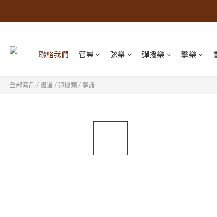
聯絡我們
管樂
弦樂
彈撥樂
擊樂
全部商品
/
書譜
/
彈撥類
/
箏譜