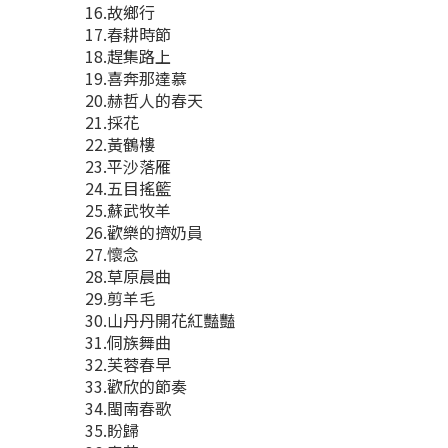
16.故鄉行
17.春耕時節
18.趕集路上
19.喜奔那達慕
20.赫哲人的春天
21.採花
22.黃鶴樓
23.平沙落雁
24.五目搖籃
25.蘇武牧羊
26.歡樂的擠奶員
27.懷念
28.草原晨曲
29.剪羊毛
30.山丹丹開花紅豔豔
31.侗族舞曲
32.芙蓉春早
33.歡欣的節奏
34.閩南春歌
35.盼歸