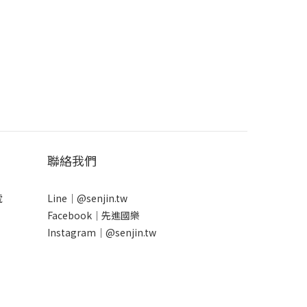
聯絡我們
號
Line｜
@senjin.tw
Facebook｜
先進國樂
Instagram｜
@senjin.tw