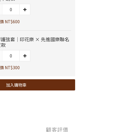
 NT$600
琴護弦套｜印花樂 × 先進國樂聯名
定款
 NT$300
加入購物車
顧客評價