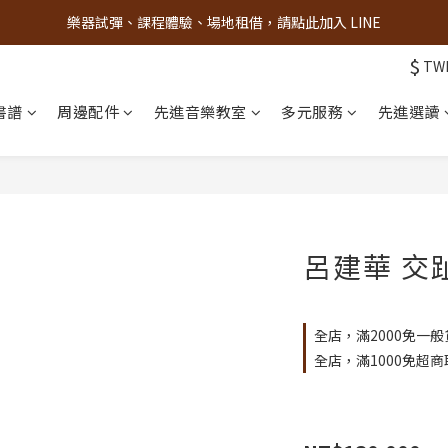
樂器試彈、課程體驗、場地租借，請點此加入 LINE
古亭門市 + 先進音樂教室週末假日皆有營業
$
TW
古亭門市 + 先進音樂教室週末假日皆有營業
書譜
周邊配件
先進音樂教室
多元服務
先進選讀
呂建華 交
全店，滿2000免一般
全店，滿1000免超商