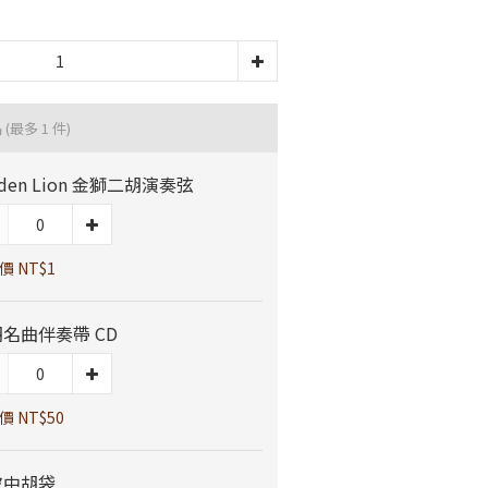
品
(最多 1 件)
lden Lion 金獅二胡演奏弦
價 NT$1
名曲伴奏帶 CD
價 NT$50
皮中胡袋