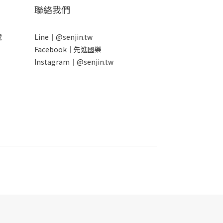
聯絡我們
號
Line｜
@senjin.tw
Facebook｜
先進國樂
Instagram｜
@senjin.tw