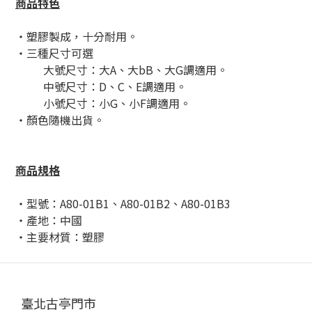
商品特色
・塑膠製成，十分耐用。
・三種尺寸可選
大號尺寸：大A、大bB、大G調適用。
中號尺寸：D、C、E調適用。
小號尺寸：小G
、小F調適用。
・顏色隨機出貨。
商品規格
・型號：A80-01B1、
A80-01B2、
A80-01B3
・產地：中國
・主要材質：塑膠
臺北古亭門市