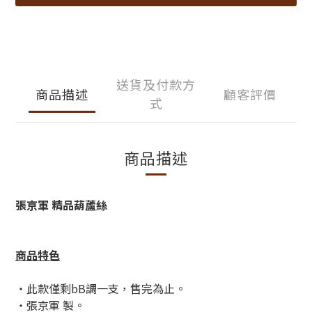
送貨及付款方
商品描述
顧客評價
式
商品描述
張京軍 精品葫蘆絲
商品特色
・此款僅剩bB調一支，售完為止
。
・張京軍
製。