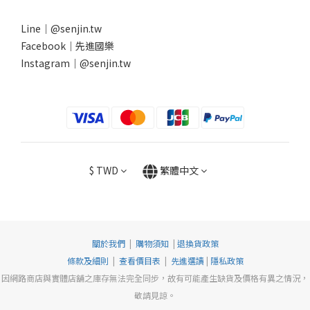
Line｜
@senjin.tw
Facebook｜
先進國樂
Instagram｜
@senjin.tw
$
TWD
繁體中文
關於我們
|
購物須知
|
退換貨政策
條款及細則
|
查看價目表
|
先進選讀
|
隱私政策
因網路商店與實體店舖之庫存無法完全同步，故有可能產生缺貨及價格有異之情況，
敬請見諒。