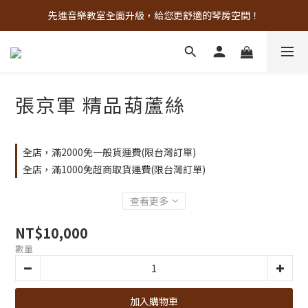
先進音樂教室全面升級，給您更舒適的琴房空間！
古亭門市 + 先進音樂教室週末假日皆有營業
樂器試彈、課程體驗、場地租借，請點此加入 LINE
古亭門市 + 先進音樂教室週末假日皆有營業
張京軍 精品葫蘆絲
全店，滿2000免一般貨運費(限台灣訂單)
全店，滿1000免超商取貨運費(限台灣訂單)
查看更多
NT$10,000
數量
加入購物車