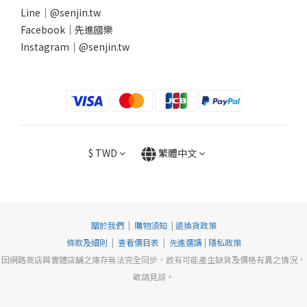
Line｜
@senjin.tw
Facebook｜
先進國樂
Instagram｜
@senjin.tw
$
TWD
繁體中文
關於我們
|
購物須知
|
退換貨政策
條款及細則
|
查看價目表
|
先進選讀
|
隱私政策
因網路商店與實體店舖之庫存無法完全同步，故有可能產生缺貨及價格有異之情況，
敬請見諒。