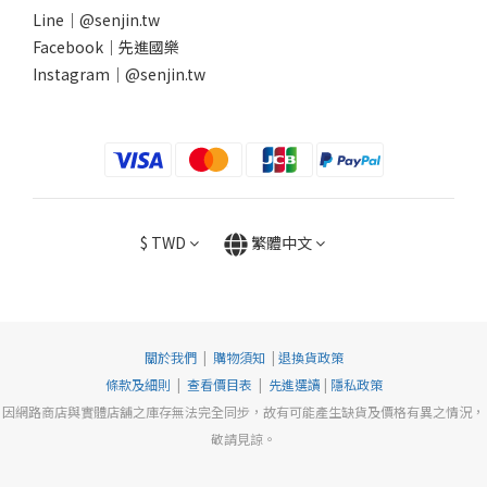
Line｜
@senjin.tw
Facebook｜
先進國樂
Instagram｜
@senjin.tw
$
TWD
繁體中文
關於我們
|
購物須知
|
退換貨政策
條款及細則
|
查看價目表
|
先進選讀
|
隱私政策
因網路商店與實體店舖之庫存無法完全同步，故有可能產生缺貨及價格有異之情況，
敬請見諒。