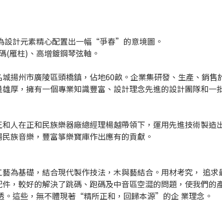
蜓為設計元素精心配置出一幅“爭春”的意境圖。
(雁柱)、高增鍍鋼琴弦軸。
城揚州市廣陵區頭橋鎮，佔地60畝。企業集研發、生產、銷售於
量雄厚，擁有一個專業知識豐富、設計理念先進的設計團隊和一
正和人在正和民族樂器廠總經理楊越帶領下，運用先進技術製造
揚民族音樂，豐富箏樂寶庫作出應有的貢獻。
工藝為基礎，結合現代製作技法，木與藝結合。用材考究， 追求
配件，較好的解決了跳碼、跑碼及中音區空澀的問題，使我們的
透。這些，無不體現著“精所正和，回歸本源”的企 業理念。