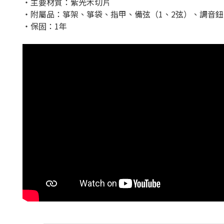
・主要材質：紫光木切片
・附屬品：
箏架、箏袋、指甲、備弦（1、2弦）、調音鈕
・保固：1年