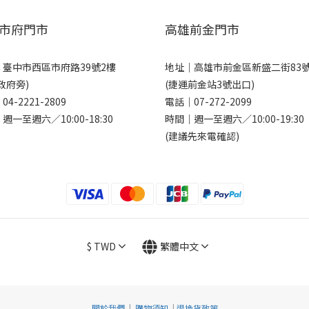
市府門市
高雄前金門市
｜
臺中市西區市府路39號2樓
地址｜
高雄市前金區新盛二街83
政府旁)
(捷運前金站3號出口)
｜
04-2221-2809
電話｜
07-272-2099
週一至週六／10:00-18:30
時間｜週一至週六／10:00-19:30
(建議先來電確認)
$
TWD
繁體中文
關於我們
|
購物須知
|
退換貨政策