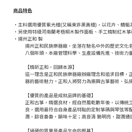
商品特色
・主料選用優質紫光檀(又稱東非黑黃檀)，以花卉、蜻
・另使用特級河南蘭考梧桐木製作面板、手工精制紅木箏碼
・揚州正和 製
揚州正和民族樂器廠，坐落在馳名中外的歷史文化名
八個年頭，本廠管理科學、生產設備先進、技術力
【精斫正和，回歸本源】
這一理念是正和民族樂器廠辦廠理念和追求目標，
器的藝術魅力。正和人將努力為振興古箏藝術、弘
【優質的產品是成就品牌的基礎】
正和古箏，精選良材，經自然風乾數年後，以傳統
良，選用最符合自身產品特點的定制箏碼與琴弦等
潤，餘音裊裊，韻味十足；高音清 脆明亮，甜潤通
【過硬的質量是產品生命的根基】