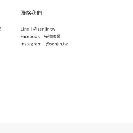
聯絡我們
號
Line｜
@senjin.tw
Facebook｜
先進國樂
Instagram｜
@senjin.tw