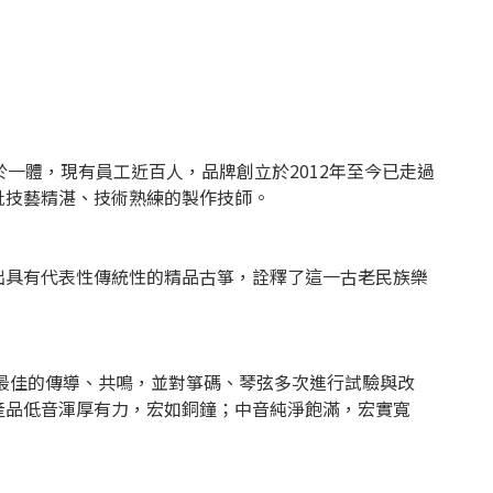
一體，現有員工近百人，品牌創立於2012年至今已走過
批技藝精湛、技術熟練的製作技師。
出具有代表性傳統性的精品古箏，詮釋了這一古老民族樂
最佳的傳導、共鳴，並對箏碼、琴弦多次進行試驗與改
產品低音渾厚有力，宏如銅鐘；中音純淨飽滿，宏實寬