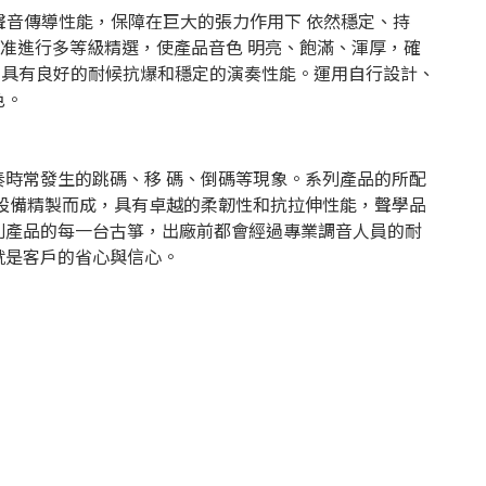
良好的聲音傳導性能，保障在巨大的張力作用下 依然穩定、持
標准進行多等級精選，使產品音色 明亮、飽滿、渾厚，確
，具有良好的耐候抗爆和穩定的演奏性能。運用自行設計、
色。
時常發生的跳碼、移 碼、倒碼等現象。系列產品的所配
製弦設備精製而成，具有卓越的柔韌性和抗拉伸性能，聲學品
列產品的每一台古箏，出廠前都會經過專業調音人員的耐
就是客戶的省心與信心。