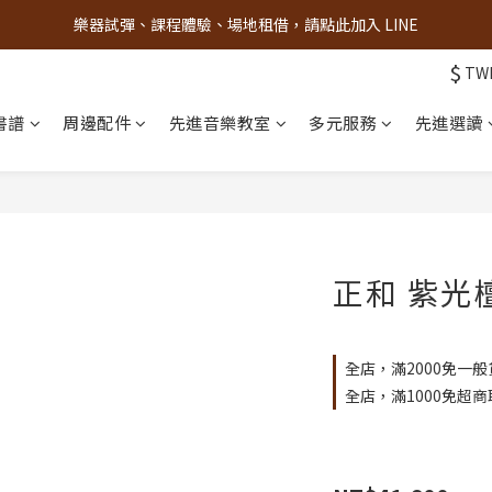
樂器試彈、課程體驗、場地租借，請點此加入 LINE
古亭門市 + 先進音樂教室週末假日皆有營業
$
TW
古亭門市 + 先進音樂教室週末假日皆有營業
書譜
周邊配件
先進音樂教室
多元服務
先進選讀
正和 紫光
全店，滿2000免一般
全店，滿1000免超商