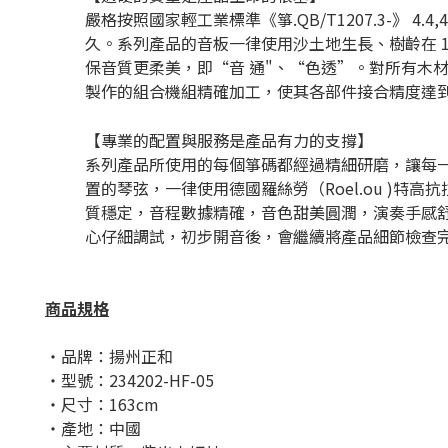
嚴格按照國家輕工業標準《箏.QB/T1207.3-》
久。系列產品的音板一律使用沙土地生長、樹齡在 
保音質更柔美，即“音 通"、“色透”。對所有木
製作的組合機組精確加工，使其各部件接合精度達
【專業的配置與服務是產品有力的支撐】
系列產品所使用的每個箏碼都經過精細研磨，讓每
置的琴弦，一律使用德國羅絲勞（Roel.ou )
質穩定，音程數據精確，音色甜美圓潤，演奏手感
心仔細調試，初步開音後，會繼續將產品細節檢查
商品規格
・品牌：揚州正和
・型號：234202-HF-05
・尺寸：163cm
・產地：中國