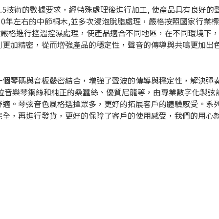
 4.4,4.5技術的數據要求，經特殊處理後進行加工, 使產品具有
10年左右的中節桐木,並多次浸泡脫脂處理，嚴格按照國家行業
材嚴格進行控溫控濕處理，使產品適合不同地區，在不同環境下
到更加精密，從而増強產品的穩定性，聲音的傳導與共鳴更加出
一個琴碼與音板嚴密結合，增強了聲波的傳導與穩定性，解決彈奏
特高抗拉音樂琴鋼絲和純正的桑蠶絲、優質尼龍等，由專業數字化
舒適。琴弦音色風格選擇眾多，更好的拓展客戶的體驗感受。系
完全，再進行發貨，更好的保障了客戶的使用感受，我們的用心