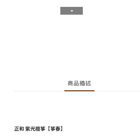
商品描述
正和 紫光檀箏【箏春】