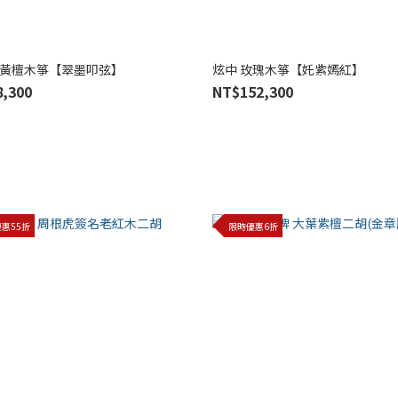
黑黃檀木箏【翠墨叩弦】
炫中 玫瑰木箏【奼紫嫣紅】
,300
NT$152,300
惠55折
限時優惠6折