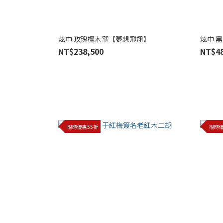
炫中 玫瑰檀木箏【夢想飛翔】
炫中 
NT$238,500
NT$48
限時優惠55折
限時優