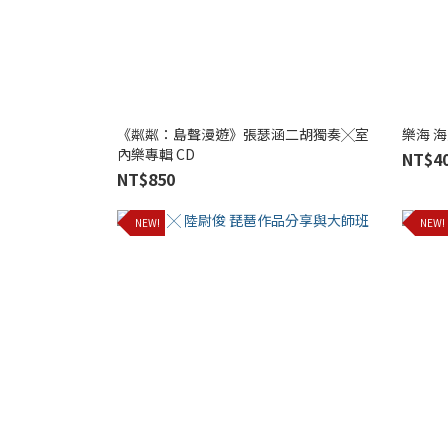
《粼粼：島聲漫遊》張瑟涵二胡獨奏╳室
樂海 
內樂專輯 CD
NT$40
NT$850
NEW!
NEW!