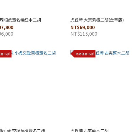
 周根虎簽名老紅木二胡
虎丘牌 大葉紫檀二胡(金章版)
7,800
NT$69,000
6,000
NT$115,000
惠65折
限時優惠65折
 朱小虎交趾黃檀簽名二胡
虎丘牌 古夷蘇木二胡