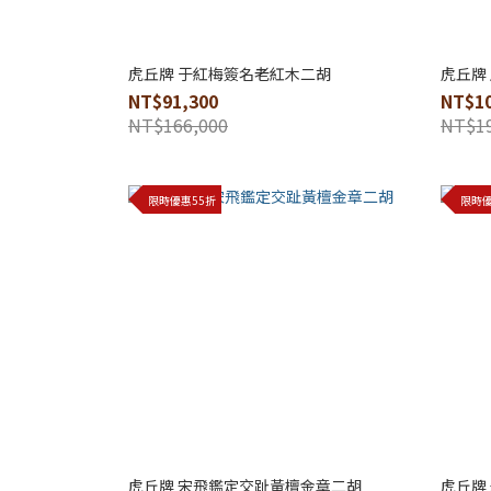
虎丘牌 于紅梅簽名老紅木二胡
虎丘牌
NT$91,300
NT$10
NT$166,000
NT$19
限時優惠55折
限時優
虎丘牌 宋飛鑑定交趾黃檀金章二胡
虎丘牌