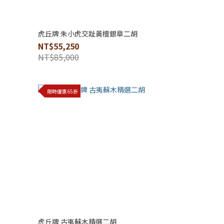
虎丘牌 朱小虎交趾黃檀銀章二胡
NT$55,250
NT$85,000
限時優惠65折
虎丘牌 古夷蘇木精選二胡