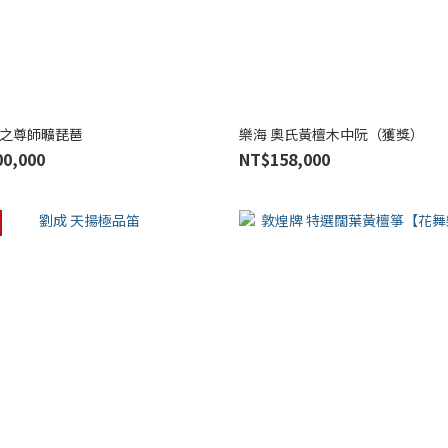
海之尊師曠琵琶
樂海 奧氏黃檀木中阮（獲獎）
0,000
NT$158,000