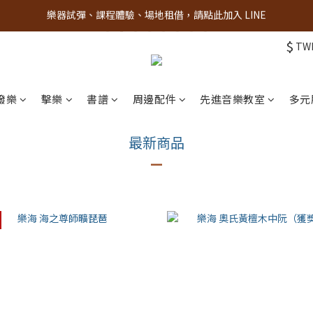
古亭門市 + 先進音樂教室週末假日皆有營業
古亭門市 + 先進音樂教室週末假日皆有營業
$
TW
先進音樂教室全面升級，給您更舒適的琴房空間！
樂器試彈、課程體驗、場地租借，請點此加入 LINE
撥樂
擊樂
書譜
周邊配件
先進音樂教室
多元
古亭門市 + 先進音樂教室週末假日皆有營業
最新
商品
—