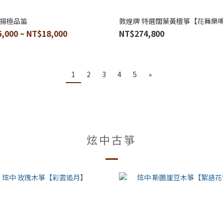
天揚極品笛
敦煌牌 特選闊葉黃檀箏【花舞樂
,000 ~ NT$18,000
NT$274,800
1
2
3
4
5
»
炫中古箏