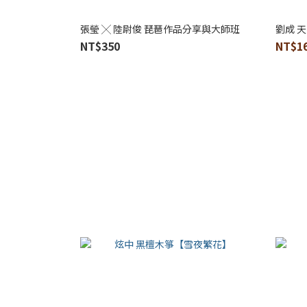
張瑩 ╳ 陸尉俊 琵琶作品分享與大師班
劉成 
NT$350
NT$16