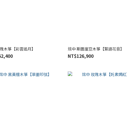
玫瑰木箏【彩雲追月】
炫中 斯圖崖豆木箏【絮語花音】
2,400
NT$126,900