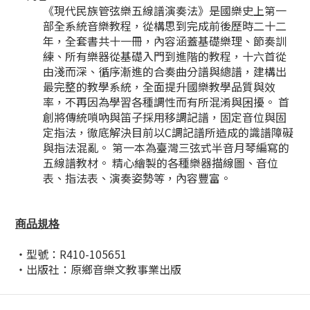
《現代民族管弦樂五線譜演奏法》是國樂史上第一
部全系統音樂教程，從構思到完成前後歷時二十二
年，全套書共十一冊，內容涵蓋基礎樂理、節奏訓
練、所有樂器從基礎入門到進階的教程，十六首從
由淺而深、循序漸進的合奏曲分譜與總譜，建構出
最完整的教學系統，全面提升國樂教學品質與效
率，不再因為學習各種調性而有所混淆與困擾。 首
創將傳統嗩吶與笛子採用移調記譜，固定音位與固
定指法，徹底解決目前以C調記譜所造成的識譜障礙
與指法混亂。 第一本為臺灣三弦式半音月琴編寫的
五線譜教材。 精心繪製的各種樂器描線圖、音位
表、指法表、演奏姿勢等，內容豐富。
商品規格
・型號：R410-105651
・出版社：原鄉音樂文教事業
出版