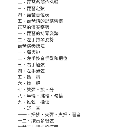
二、琵琶各部位名稱
三、琵琶定弦
四、琵琶音位表
五、琵琶譜的記譜習慣
琵琶的演奏姿勢
一、琵琶的持琴姿勢
二、左手持琴姿勢
琵琶演奏技法
一、彈與挑
二、左手按音手型和把位
三、右手過弦
四、左手過弦
五、輪 指
六、換 把
七、雙彈‧摭‧分
八、半輪‧挑輪‧勾輪
九、推弦‧挽弦
十、泛 音
十一、掃拂‧夾彈‧夾掃‧琶音
十二、按奏多根弦
琵琶主要調式的演奏