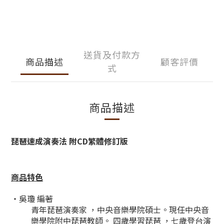
送貨及付款方
商品描述
顧客評價
式
商品描述
琵琶速成演奏法 附CD繁體修訂版
商品特色
・吳瓊 編著
青年琵琶演奏家 ，中央音樂學院碩士。現任中央音
樂學院附中琵琶教師。 四歲學習琵琶 ，七歲登台演