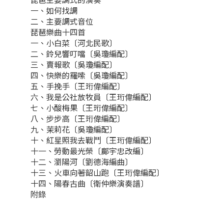
一、如何找調
二、主要調式音位
琵琶樂曲十四首
一、小白菜〔河北民歌〕
二、鈴兒響叮噹〔吳瓊編配〕
三、賣報歌〔吳瓊編配〕
四、快樂的羅嗦〔吳瓊編配〕
五、手挽手〔王珩偉編配〕
六、我是公社放牧員〔王珩偉編配〕
七、小酸梅果〔王珩偉編配〕
八、步步高〔王珩偉編配〕
九、茉莉花〔吳瓊編配〕
十、紅星照我去戰鬥〔王珩偉編配〕
十一、勞動最光榮〔鄺宇忠改編〕
十二、瀏陽河〔劉德海編曲〕
十三、火車向著韶山跑〔王珩偉編配〕
十四、陽春古曲〔衛仲樂演奏譜〕
附錄