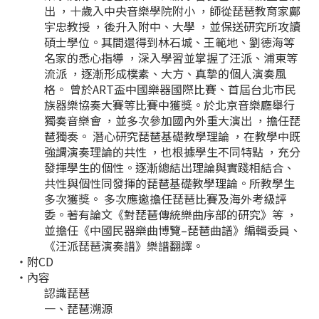
出 ，十歲入中央音樂學院附小 ，師從琵琶教育家鄺
宇忠教授 ，後升入附中、大學 ，並保送研究所攻讀
碩士學位。其間還得到林石城、王範地、劉德海等
名家的悉心指導 ，深入學習並掌握了汪派、浦東等
流派 ，逐漸形成樸素、大方、真摯的個人演奏風
格。 曾於ART盃中國樂器國際比賽、首屆台北市民
族器樂協奏大賽等比賽中獲獎。於北京音樂廳舉行
獨奏音樂會 ，並多次參加國內外重大演出 ，擔任琵
琶獨奏。 潛心研究琵琶基礎教學理論 ，在教學中既
強調演奏理論的共性 ，也根據學生不同特點 ，充分
發揮學生的個性。逐漸總結出理論與實踐相結合、
共性與個性同發揮的琵琶基礎教學理論。所教學生
多次獲獎。 多次應邀擔任琵琶比賽及海外考級評
委。著有論文《對琵琶傳統樂曲序部的研究》等 ，
並擔任《中國民器樂曲博覽–琵琶曲譜》編輯委員、
《汪派琵琶演奏譜》樂譜翻譯。
・附CD
・內容
認識琵琶
一、琵琶溯源