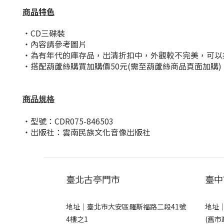
商品特色
・CD三碟裝
・內容請參考圖片
・為有年代的庫存品，出清折扣中，外觀較不完美，可以
・
搭配葫蘆絲購買加購價50元(需至葫蘆絲商品頁面加購)
商品規格
・型號：CDR075-846503
・出版社：雲南民族文化音像出版社
臺北古亭門市
臺中
地址｜
臺北市大安區羅斯福路二段41號
地址
4樓之1
(舊市