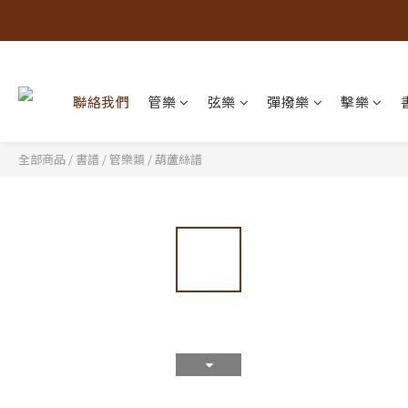
聯絡我們
管樂
弦樂
彈撥樂
擊樂
全部商品
/
書譜
/
管樂類
/
葫蘆絲譜