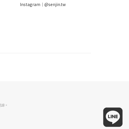
Instagram｜
@senjin.tw
見諒。