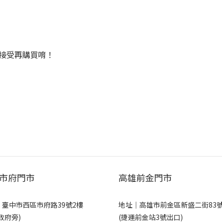
接受再購買唷！
市府門市
高雄前金門市
｜
臺中市西區市府路39號2樓
地址｜
高雄市前金區新盛二街83
政府旁)
(捷運前金站3號出口)