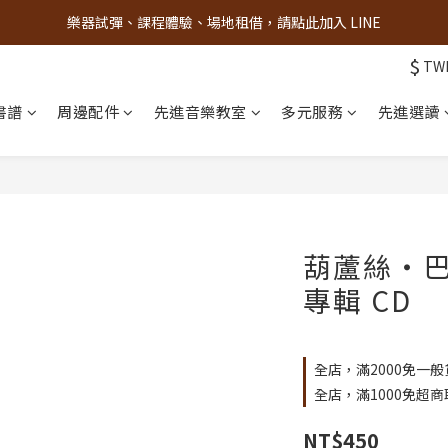
樂器試彈、課程體驗、場地租借，請點此加入 LINE
古亭門市 + 先進音樂教室週末假日皆有營業
$
TW
古亭門市 + 先進音樂教室週末假日皆有營業
書譜
周邊配件
先進音樂教室
多元服務
先進選讀
葫蘆絲・
專輯 CD
全店，滿2000免一般
全店，滿1000免超商
NT$450