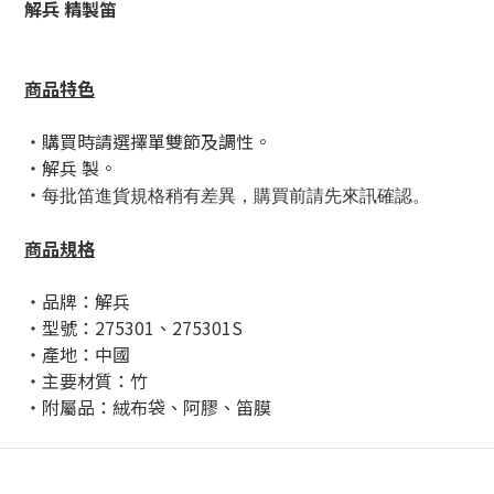
解兵 精製笛
商品特色
・購買時請選擇單雙節及調性。
・解兵 製。
・
每批笛進貨規格稍有差異，購買前請先來訊確認。
商品規格
・品牌：解兵
・型號：275301、275301S
・產地：中國
・主要材質：竹
・附屬品：絨布袋、阿膠、笛膜