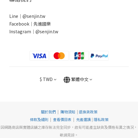
Line｜
@senjin.tw
Facebook｜
先進國樂
Instagram｜
@senjin.tw
$
TWD
繁體中文
關於我們
|
購物須知
|
退換貨政策
條款及細則
|
查看價目表
|
先進選讀
|
隱私政策
因網路商店與實體店舖之庫存無法完全同步，故有可能產生缺貨及價格有異之情況，
敬請見諒。