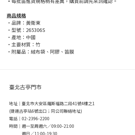
・
每批笛進貨規格稍有差異，購買前請先來訊確認。
商品規格
・品牌：黃衛東
・型號：265306S
・產地：中國
・主要材質：竹
・附屬品：絨布袋、阿膠、笛膜
臺北古亭門市
地址｜
臺北市大安區羅斯福路二段41號4樓之1
(捷運古亭站6號出口；同公司聯絡地址)
電話｜
02-2396-2200
時間｜週一至周週六／09:00-21:00
週日／11:00-19:30