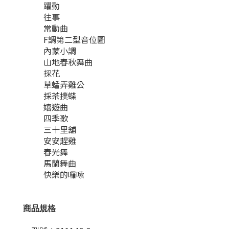
躍動
往事
常動曲
F調第二型音位圖
內蒙小調
山地春秋舞曲
採花
草蜢弄雞公
採茶撲蝶
嬉遊曲
四季歌
三十里舖
安安趕雞
春光舞
馬蘭舞曲
快樂的囉嗦
商品規格