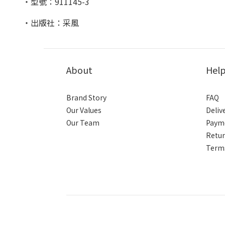
・型號：911145-3
・出版社：采風
About
Hel
Brand Story
FAQ
Our Values
Deliv
Our Team
Paym
Retur
Terms