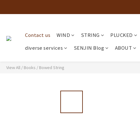
Contact us
WIND
STRING
PLUCKED
diverse services
SENJIN Blog
ABOUT
View All
/
Books
/
Bowed String