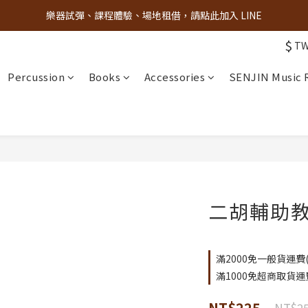
樂器試彈、課程體驗、場地租借，請點此加入 LINE
古亭門市 + 先進音樂教室週末假日皆有營業
$
古亭門市 + 先進音樂教室週末假日皆有營業
T
Percussion
Books
Accessories
SENJIN Music
二胡輔助教
滿2000免一般貨運費(限
滿1000免超商取貨運費(
NT$225
NT$2