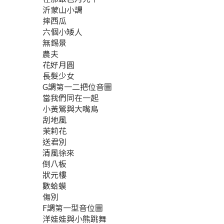
沂蒙山小調
摔西瓜
六個小矮人
無錫景
農夫
花好月圓
長髮少女
G調第一二把位音圖
當我們同在一起
小黃鶯與大嘴鳥
刮地風
茉莉花
送君別
清風徐來
倒八板
狀元樓
數蛤蟆
傷別
F調第一型音位圖
洋娃娃與小熊跳舞