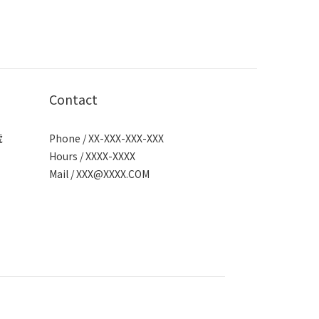
Contact
號
Phone / XX-XXX-XXX-XXX
Hours / XXXX-XXXX
Mail /
XXX@XXXX.COM