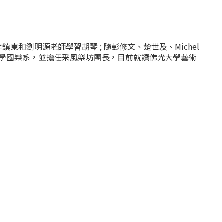
劉明源老師學習胡琴 ; 隨彭修文、楚世及、Michel
化大學國樂系，並擔任采風樂坊團長，目前就讀佛光大學藝術