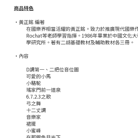
商品特色
・黃正銘 編著
在國樂界相當活耀的黃正銘。致力於推廣現代國樂作品
Rochat等老師學習指揮。1986年畢業於中國
學研究所。著有二胡基礎教材及輔助教材各三冊。
・內容
D調第一、二把位音位圖
可愛的小馬
小駱駝
瑤家門前一道泉
6.7.2.3之歌
弓之舞
十二丈調
音樂家
裙擺
小蜜峰
在那銀色月光下