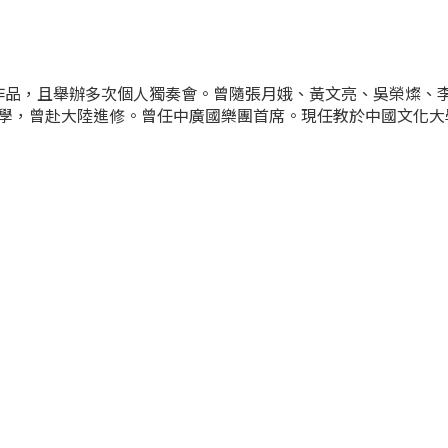
，且舉辦多次個人獨奏會。曾隨張月娥、黃文亮、吳榮燦、李鎮東和
文化大學，曾赴大陸進修。曾任中廣國樂團首席。現任教於中國文