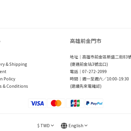
p
高雄前金門市
地址｜
高雄市前金區新盛二街83
ery & Shipping
(捷運前金站3號出口)
ent
電話｜
07-272-2099
n Policy
時間｜週一至週六／10:00-19:30
 & Conditions
(建議先來電確認)
$
TWD
English