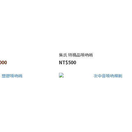
吳氏 特精品嗩吶哨
000
NT$500