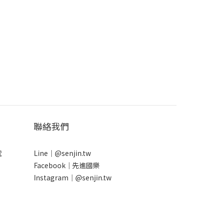
聯絡我們
號
Line｜
@senjin.tw
Facebook｜
先進國樂
Instagram｜
@senjin.tw