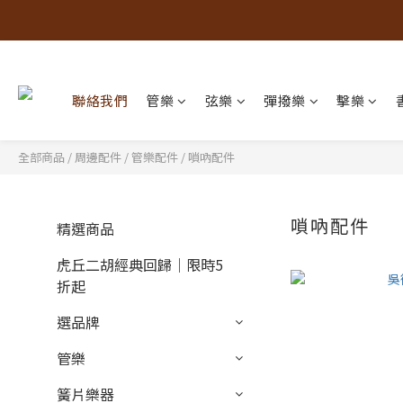
聯絡我們
管樂
弦樂
彈撥樂
擊樂
全部商品
/
周邊配件
/
管樂配件
/
嗩吶配件
嗩吶配件
精選商品
虎丘二胡經典回歸｜限時5
折起
選品牌
管樂
簧片樂器