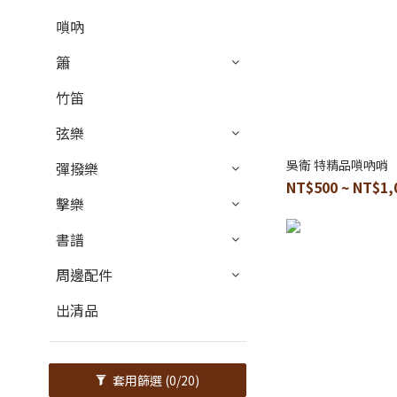
嗩吶
簫
竹笛
弦樂
吳衛 特精品嗩吶哨
彈撥樂
NT$500 ~ NT$1,
擊樂
書譜
周邊配件
出清品
套用篩選
(0/20)