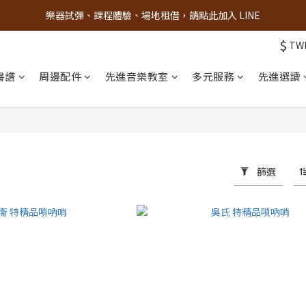
樂器試彈、課程體驗、場地租借，請點此加入 LINE
古亭門市 + 先進音樂教室週末假日皆有營業
$
TW
古亭門市 + 先進音樂教室週末假日皆有營業
書譜
周邊配件
先進音樂教室
多元服務
先進選讀
篩選