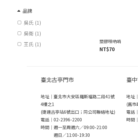
品牌
吳氏 (1)
吳衛 (1)
塑膠嗩吶哨
王氏 (1)
NT$70
臺北古亭門市
臺中
地址｜
臺北市大安區羅斯福路二段41號
地址
4樓之1
(舊市
(捷運古亭站6號出口；同公司聯絡地址)
電話
電話｜
02-2396-2200
時間｜
時間｜週一至周週六／09:00-21:00
週日／11:00-19:30