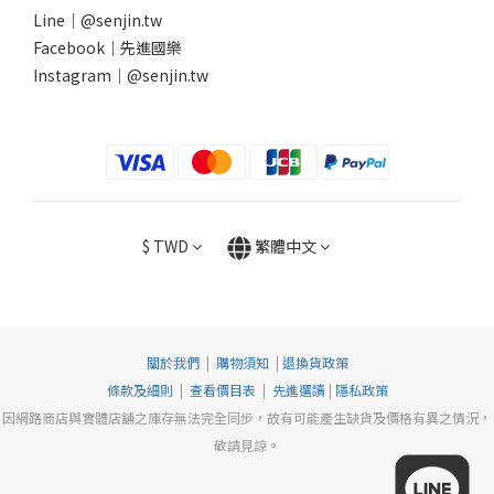
Line｜
@senjin.tw
Facebook｜
先進國樂
Instagram｜
@senjin.tw
$
TWD
繁體中文
關於我們
|
購物須知
|
退換貨政策
條款及細則
|
查看價目表
|
先進選讀
|
隱私政策
因網路商店與實體店舖之庫存無法完全同步，故有可能產生缺貨及價格有異之情況，
敬請見諒。