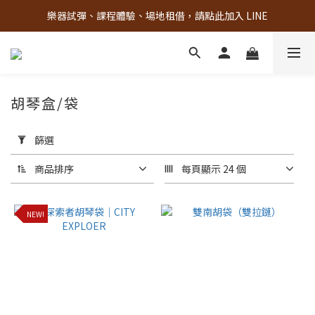
樂器試彈、課程體驗、場地租借，請點此加入 LINE
古亭門市 + 先進音樂教室週末假日皆有營業
古亭門市 + 先進音樂教室週末假日皆有營業
胡琴盒/袋
套
用
篩選
篩
選
商品排序
每頁顯示 24 個
(0/20)
NEW!
材
質
其
他
(3)