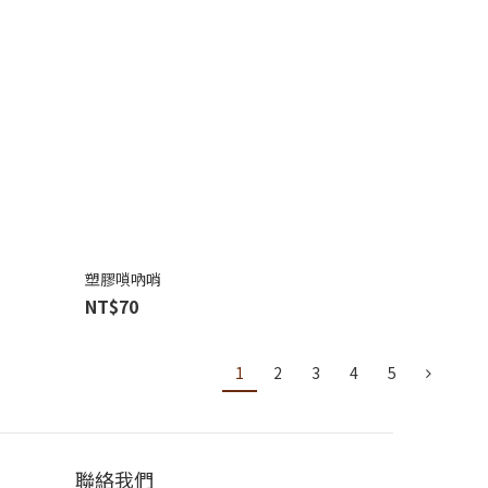
塑膠嗩吶哨
NT$70
1
2
3
4
5
聯絡我們