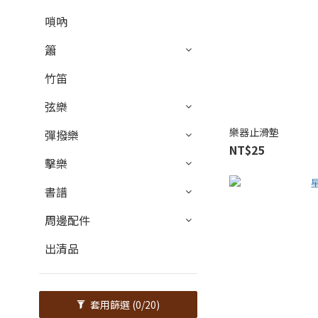
嗩吶
簫
竹笛
弦樂
樂器止滑墊
彈撥樂
NT$25
擊樂
書譜
周邊配件
出清品
套用篩選
(0/20)