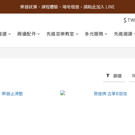
樂器試彈、課程體驗、場地租借，請點此加入 LINE
古亭門市 + 先進音樂教室週末假日皆有營業
$
TW
古亭門市 + 先進音樂教室週末假日皆有營業
書譜
周邊配件
先進音樂教室
多元服務
先進選讀
篩選