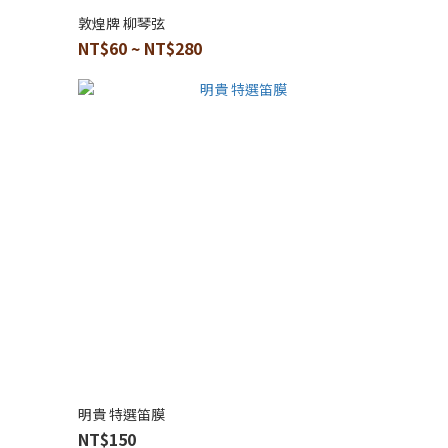
敦煌牌 柳琴弦
NT$60 ~ NT$280
明貴 特選笛膜
NT$150