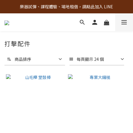
樂器試彈、課程體驗、場地租借，請點此加入 LINE
古亭門市 + 先進音樂教室週末假日皆有營業
古亭門市 + 先進音樂教室週末假日皆有營業
打擊配件
商品排序
每頁顯示 24 個