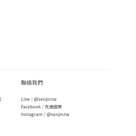
聯絡我們
號
Line｜
@senjin.tw
Facebook｜
先進國樂
Instagram｜
@senjin.tw