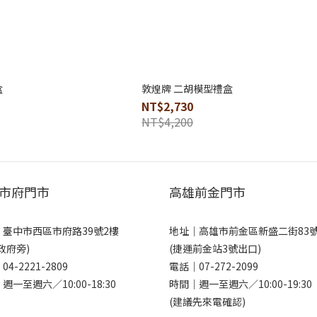
盒
敦煌牌 二胡模型禮盒
NT$2,730
NT$4,200
市府門市
高雄前金門市
｜
臺中市西區市府路39號2樓
地址｜
高雄市前金區新盛二街83
政府旁)
(捷運前金站3號出口)
｜
04-2221-2809
電話｜
07-272-2099
週一至週六／10:00-18:30
時間｜週一至週六／10:00-19:30
(建議先來電確認)