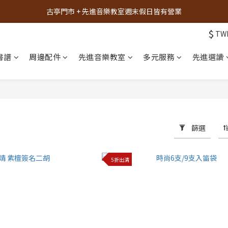
古亭門市 + 先進音樂教室週末假日皆有營業
古亭門市 + 先進音樂教室週末假日皆有營業
$
TW
先進音樂教室全面升級，給您更舒適的琴房空間！
書譜
周邊配件
先進音樂教室
多元服務
先進選讀
樂器試彈、課程體驗、場地租借，請點此加入 LINE
古亭門市 + 先進音樂教室週末假日皆有營業
篩選
5折出清