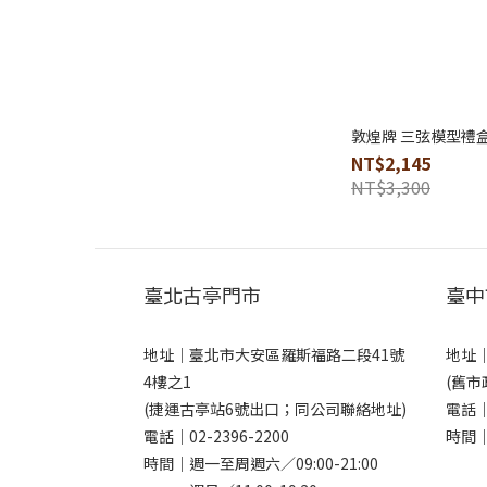
敦煌牌 三弦模型禮
NT$2,145
NT$3,300
臺北古亭門市
臺中
地址｜
臺北市大安區羅斯福路二段41號
地址
4樓之1
(舊市
(捷運古亭站6號出口；同公司聯絡地址)
電話
電話｜
02-2396-2200
時間｜
時間｜週一至周週六／09:00-21:00