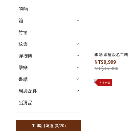
嗩吶
簫
竹笛
弦樂
李靖 紫檀簽名二胡
彈撥樂
NT$9,999
擊樂
NT$36,300
書譜
5折出清
周邊配件
出清品
套用篩選
(0/20)