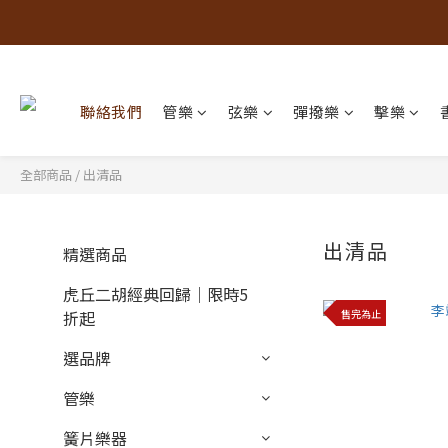
聯絡我們
管樂
弦樂
彈撥樂
擊樂
全部商品
/
出清品
出清品
精選商品
虎丘二胡經典回歸｜限時5
售完為止
折起
選品牌
管樂
簧片樂器