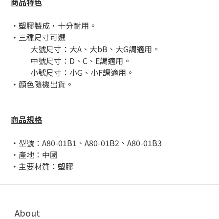
商品特色
・塑膠製成，十分耐用。
・三種尺寸可選
大號尺寸：大A、大bB、大G調適用。
中號尺寸：D、C、E調適用。
小號尺寸：小G
、小F調適用。
・顏色隨機出貨。
商品規格
・型號：A80-01B1、
A80-01B2、
A80-01B3
・產地：中國
・主要材質：塑膠
About