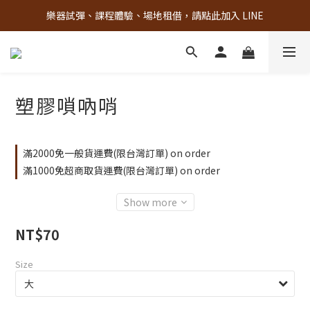
樂器試彈、課程體驗、場地租借，請點此加入 LINE
古亭門市 + 先進音樂教室週末假日皆有營業
古亭門市 + 先進音樂教室週末假日皆有營業
塑膠嗩吶哨
滿2000免一般貨運費(限台灣訂單) on order
滿1000免超商取貨運費(限台灣訂單) on order
Show more
NT$70
Size