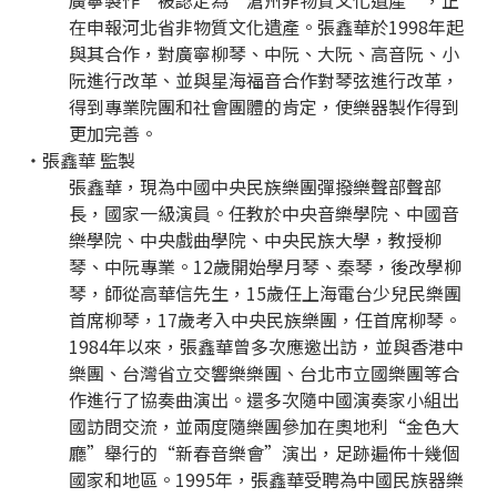
廣寧製作”被認定為“滄州非物質文化遺產”，正
在申報河北省非物質文化遺產。張鑫華於1998年起
與其合作，對廣寧柳琴、中阮、大阮、高音阮、小
阮進行改革、並與星海福音合作對琴弦進行改革，
得到專業院團和社會團體的肯定，使樂器製作得到
更加完善。
・張鑫華 監製
張鑫華，現為中國中央民族樂團彈撥樂聲部聲部
長，國家一級演員。任教於中央音樂學院、中國音
樂學院、中央戲曲學院、中央民族大學，教授柳
琴、中阮專業。12歲開始學月琴、秦琴，後改學柳
琴，師從高華信先生，15歲任上海電台少兒民樂團
首席柳琴，17歲考入中央民族樂團，任首席柳琴。
1984年以來，張鑫華曾多次應邀出訪，並與香港中
樂團、台灣省立交響樂樂團、台北市立國樂團等合
作進行了協奏曲演出。還多次隨中國演奏家小組出
國訪問交流，並兩度隨樂團參加在奧地利“金色大
廳”舉行的“新春音樂會”演出，足跡遍佈十幾個
國家和地區。1995年，張鑫華受聘為中國民族器樂