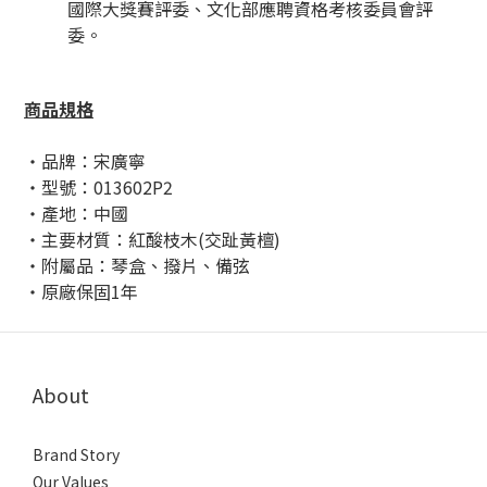
國際大獎賽評委、文化部應聘資格考核委員會評
委。
商品規格
・品牌：宋廣寧
・型號：013602P2
・產地：中國
・主要材質：紅酸枝木(交趾黃檀)
・附屬品：琴盒、撥片、備弦
・原廠保固1年
About
Brand Story
Our Values