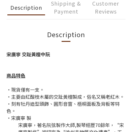
Shipping &
Customer
Description
Payment
Reviews
Description
宋廣寧 交趾黃檀中阮
商品特色
・現貨僅有一支。
・主要由紅酸枝木屬的交趾黃檀製成，俗名又稱老紅木。
・刻有牡丹造型頭飾、圓形音窗、梧桐面板及背板等特
色。
・宋廣寧 製
宋廣寧，著名阮弦製作大師,製琴經歷70餘年，“宋