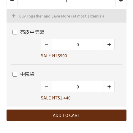
Buy Together and Save More
(At most 1 item(s))
亮皮中阮袋
SALE NT$900
中阮袋
SALE NT$1,440
ADD TO CART