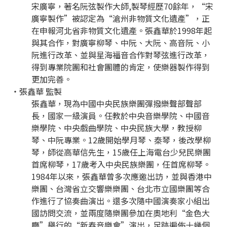
宋廣寧，著名阮弦製作大師,製琴經歷70餘年，“宋
廣寧製作”被認定為“滄州非物質文化遺產”，正
在申報河北省非物質文化遺產。張鑫華於1998年起
與其合作，對廣寧柳琴、中阮、大阮、高音阮、小
阮進行改革、並與星海福音合作對琴弦進行改革，
得到專業院團和社會團體的肯定，使樂器製作得到
更加完善。
・張鑫華 監製
張鑫華，現為中國中央民族樂團彈撥樂聲部聲部
長，國家一級演員。任教於中央音樂學院、中國音
樂學院、中央戲曲學院、中央民族大學，教授柳
琴、中阮專業。12歲開始學月琴、秦琴，後改學柳
琴，師從高華信先生，15歲任上海電台少兒民樂團
首席柳琴，17歲考入中央民族樂團，任首席柳琴。
1984年以來，張鑫華曾多次應邀出訪，並與香港中
樂團、台灣省立交響樂樂團、台北市立國樂團等合
作進行了協奏曲演出。還多次隨中國演奏家小組出
國訪問交流，並兩度隨樂團參加在奧地利“金色大
廳”舉行的“新春音樂會”演出，足跡遍佈十幾個