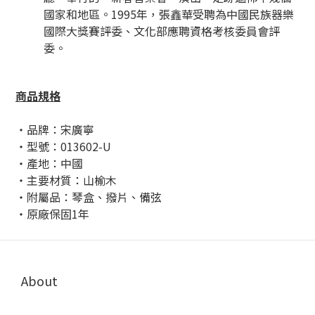
國家和地區。1995年，張鑫華受聘為中國民族器樂
國際大獎賽評委、文化部應聘資格考核委員會評
委。
商品規格
・品牌：宋廣寧
・型號：013602-U
・產地：中國
・主要材質：山榆木
・附屬品：琴盒、撥片、備弦
・原廠保固1年
About