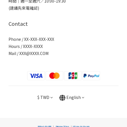
時間｜週一至週六／10:00-19:30
(建議先來電確認)
Contact
Phone / XX-XXX-XXX-XXX
Hours / XXXX-XXXX
Mail /
XXX@XXXX.COM
$
TWD
English