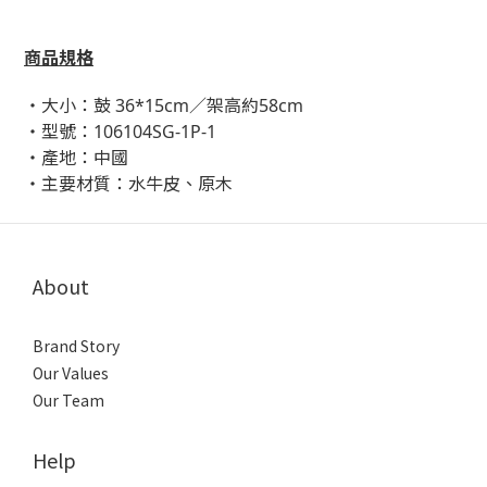
商品規格
・大小：鼓 36*15cm／架高約58cm
・型號：106104SG-1P-1
・產地：中國
・主要材質：水牛皮、原木
About
Brand Story
Our Values
Our Team
Help