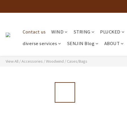
Contact us
WIND
STRING
PLUCKED
diverse services
SENJIN Blog
ABOUT
View All
/
Accessories
/
Woodwind
/
Cases/Bags