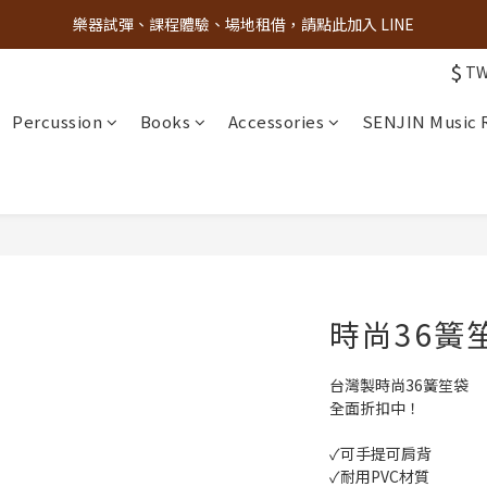
樂器試彈、課程體驗、場地租借，請點此加入 LINE
古亭門市 + 先進音樂教室週末假日皆有營業
$
T
古亭門市 + 先進音樂教室週末假日皆有營業
Percussion
Books
Accessories
SENJIN Music
時尚36簧
台灣製時尚36簧笙袋
全面折扣中！
✓可手提可肩背
✓耐用PVC材質