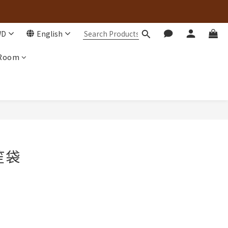
WD
English
 Room
笙袋