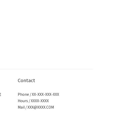
Contact
號
Phone / XX-XXX-XXX-XXX
Hours / XXXX-XXXX
Mail /
XXX@XXXX.COM