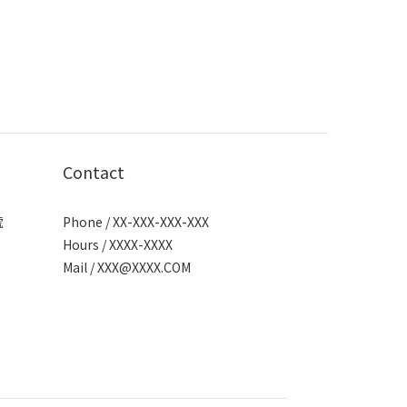
Contact
號
Phone / XX-XXX-XXX-XXX
Hours / XXXX-XXXX
Mail /
XXX@XXXX.COM