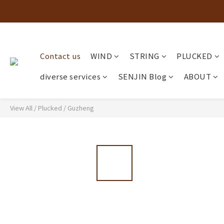
Contact us
WIND
STRING
PLUCKED
diverse services
SENJIN Blog
ABOUT
View All
/
Plucked
/
Guzheng