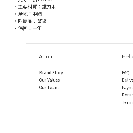
・主要材質：鐵刀木
・產地：中國
・附屬品：箏袋
・保固：一年
About
Hel
Brand Story
FAQ
Our Values
Deliv
Our Team
Paym
Retur
Terms