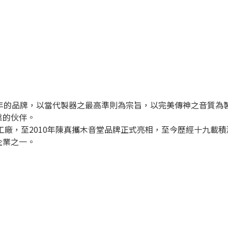
8年的品牌，以當代製器之最高準則為宗旨，以完美傳神之音質為
靠的伙伴。
箏工廠，至2010年陳真攜木音堂品牌正式亮相，至今歷經十九載
企業之一。