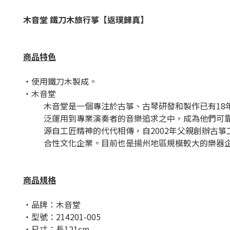
木音堂 鐵刀木旅行箏【返璞歸真】
商品特色
・使用鐵刀木製成。
・木音堂
木音堂是一個專注於古箏、古琴研發和製作已有1
泛運用到專業演奏者的音樂追求之中，成為他們可
源自工匠精神的代代相傳，自2002年父親創辦古
合性文化企業。目前也是揚州地區規模較大的樂器
商品規格
・品牌：木音堂
・型號：214201-005
・尺寸：長121cm