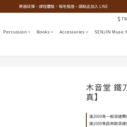
樂器試彈、課程體驗、場地租借，請點此加入 LINE
古亭門市 + 先進音樂教室週末假日皆有營業
$
T
古亭門市 + 先進音樂教室週末假日皆有營業
Percussion
Books
Accessories
SENJIN Music
木音堂 鐵
真】
滿2000免一般貨運費(限
滿1000免超商取貨運費(