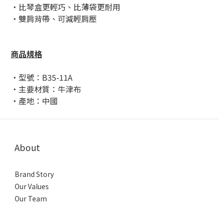
・比琴盒更輕巧、
比薄袋更耐用
・雙肩背帶、可減輕肩壓
商品規格
・型號：B35-11A
・主要材質：牛津布
・產地：中國
About
Brand Story
Our Values
Our Team