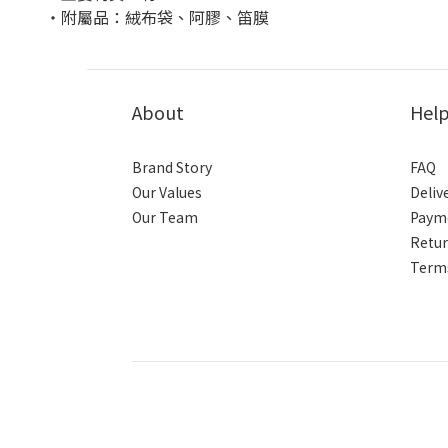
・附屬品：絨布袋、阿膠、笛膜
About
Hel
Brand Story
FAQ
Our Values
Deliv
Our Team
Paym
Retur
Terms