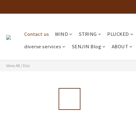
Contact us
WIND
STRING
PLUCKED
diverse services
SENJIN Blog
ABOUT
View All
/
Dizi