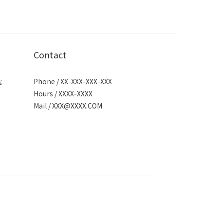
Contact
號
Phone / XX-XXX-XXX-XXX
Hours / XXXX-XXXX
Mail /
XXX@XXXX.COM