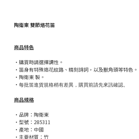
陶衛東 雙節烙花笛
商品特色
・購買時請選擇調性。
・笛身有特殊烙花紋路、精刻詩詞，以及獸角頭等特色。
・陶衛東 製。
・
每批笛進貨規格稍有差異，購買前請先來訊確認。
商品規格
・品牌：
陶衛東
・型號：285311
・產地：中國
・主要材質：竹