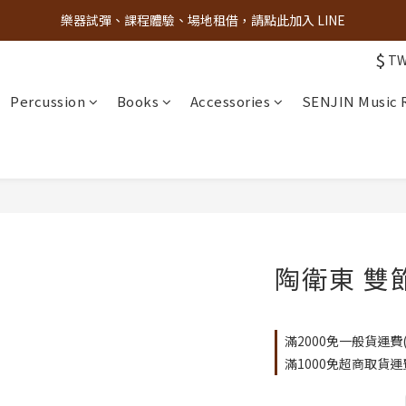
樂器試彈、課程體驗、場地租借，請點此加入 LINE
古亭門市 + 先進音樂教室週末假日皆有營業
$
T
古亭門市 + 先進音樂教室週末假日皆有營業
Percussion
Books
Accessories
SENJIN Music
陶衛東 雙
滿2000免一般貨運費(限
滿1000免超商取貨運費(