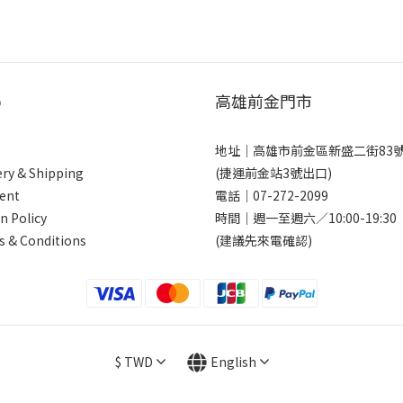
p
高雄前金門市
地址｜
高雄市前金區新盛二街83
ery & Shipping
(捷運前金站3號出口)
ent
電話｜
07-272-2099
n Policy
時間｜週一至週六／10:00-19:30
 & Conditions
(建議先來電確認)
$
TWD
English