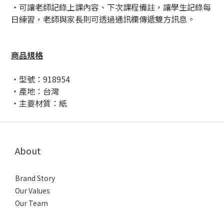
・可讓老師記錄上課內容、下次課程備註，讓學生記錄每
日練習，老師與家長則可透過通訊欄傳遞雙方訊息。
商品規格
・型號：918954
・產地：台灣
・主要材質：紙
About
Brand Story
Our Values
Our Team