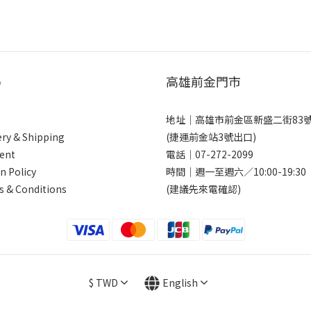
p
高雄前金門市
地址｜
高雄市前金區新盛二街83
ery & Shipping
(捷運前金站3號出口)
ent
電話｜
07-272-2099
n Policy
時間｜週一至週六／10:00-19:30
 & Conditions
(建議先來電確認)
$
TWD
English