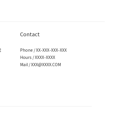
Contact
號
Phone / XX-XXX-XXX-XXX
Hours / XXXX-XXXX
Mail /
XXX@XXXX.COM