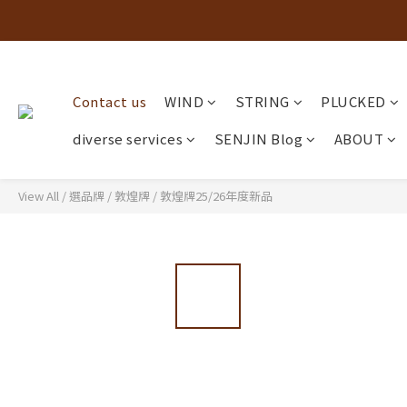
Contact us
WIND
STRING
PLUCKED
diverse services
SENJIN Blog
ABOUT
View All
/
選品牌
/
敦煌牌
/
敦煌牌25/26年度新品