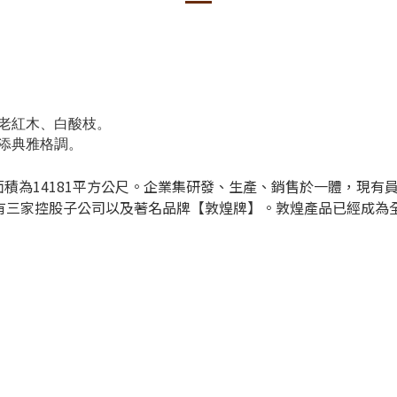
老紅木、白酸枝。
添典雅格調。
積為14181平方公尺。企業集研發、生產、銷售於一體，現有
擁有三家控股子公司以及著名品牌【敦煌牌】。敦煌產品已經成為