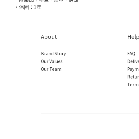
・保固：1年
About
Hel
Brand Story
FAQ
Our Values
Deliv
Our Team
Paym
Retur
Terms