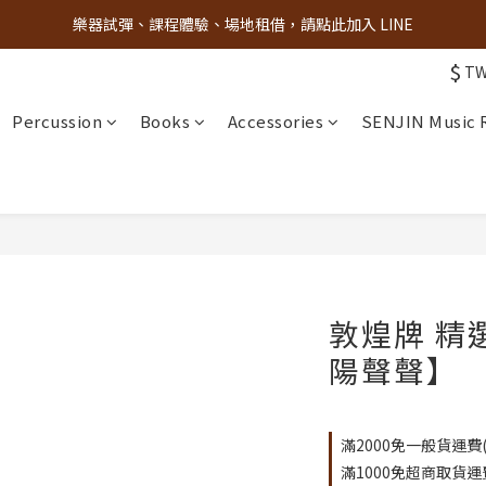
樂器試彈、課程體驗、場地租借，請點此加入 LINE
古亭門市 + 先進音樂教室週末假日皆有營業
$
T
古亭門市 + 先進音樂教室週末假日皆有營業
Percussion
Books
Accessories
SENJIN Music
敦煌牌 精
陽聲聲】
滿2000免一般貨運費(限
滿1000免超商取貨運費(