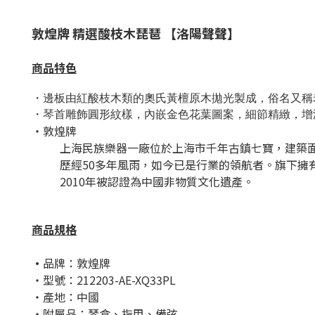
敦煌牌
精選酸枝木
琵琶 【洛陽聲聲】
商品特色
・
邊板由紅酸枝木類的奧氏黃檀原木拋光製成，俗名又稱
・
琴首雕飾圓形紋樣，內嵌金色花葉圖案，細節精緻，增
・敦煌牌
上海民族樂器一廠位於上海市千年古鎮七寶，建築面
歷經50多年風雨，如今已是行業的領航者。旗下
2010年被認證為中國非物質文化遺產。
商品規格
・
品牌：敦煌牌
・型號：
212203-AE-XQ33PL
・產地：中國
・附屬品：琴盒、指甲、備弦