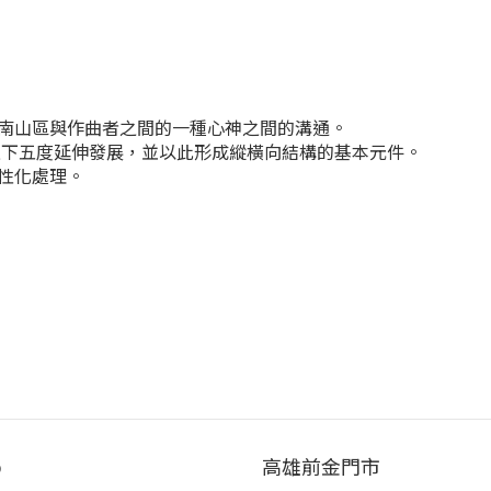
南山區與作曲者之間的一種心神之間的溝通。
作上下五度延伸發展，並以此形成縱橫向結構的基本元件。
性化處理。
p
高雄前金門市