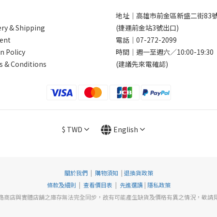
地址｜
高雄市前金區新盛二街83
ery & Shipping
(捷運前金站3號出口)
ent
電話｜
07-272-2099
n Policy
時間｜週一至週六／10:00-19:30
 & Conditions
(建議先來電確認)
$
TWD
English
關於我們
|
購物須知
|
退換貨政策
條款及細則
|
查看價目表
|
先進選讀
|
隱私政策
路商店與實體店舖之庫存無法完全同步，故有可能產生缺貨及價格有異之情況，敬請