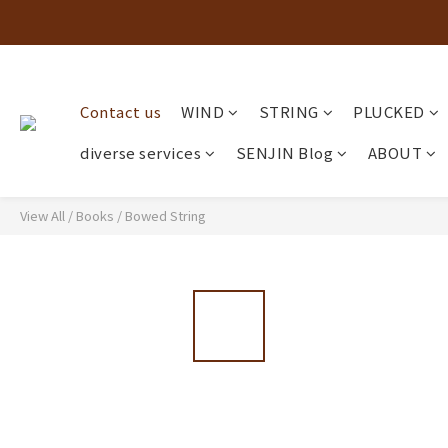
Contact us
WIND
STRING
PLUCKED
diverse services
SENJIN Blog
ABOUT
View All
/
Books
/
Bowed String