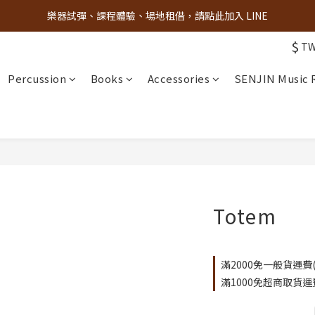
樂器試彈、課程體驗、場地租借，請點此加入 LINE
古亭門市 + 先進音樂教室週末假日皆有營業
$
T
古亭門市 + 先進音樂教室週末假日皆有營業
Percussion
Books
Accessories
SENJIN Music
Totem
滿2000免一般貨運費(限
滿1000免超商取貨運費(