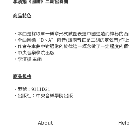
《圖騰》二胡協奏曲
李濱揚
商品特色
・本曲是採取單一樂章形式試圖表達中國遙遠而神秘的西
・全曲圍繞“D、A” 兩音(該兩音正是二胡的定弦音)
・作者在本曲中對通常的旋律這一概念做了一定程度的個
・中央音樂學院出版
・
主編
李濱揚
商品規格
・型號：9111D31
・出版社：中央音樂學院出版
About
Hel