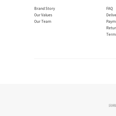
Brand Story
FAQ
Our Values
Deliv
Our Team
Paym
Retur
Terms
因網