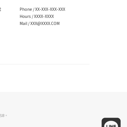
號
Phone / XX-XXX-XXX-XXX
Hours / XXXX-XXXX
Mail /
XXX@XXXX.COM
見諒。