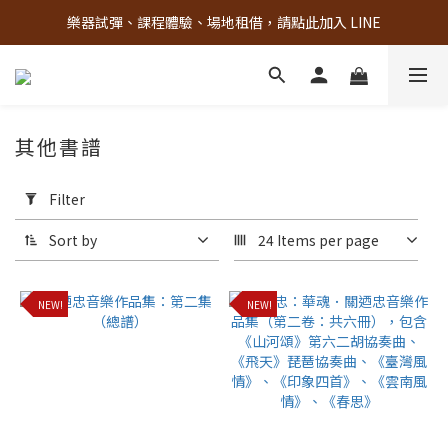
樂器試彈、課程體驗、場地租借，請點此加入 LINE
古亭門市 + 先進音樂教室週末假日皆有營業
古亭門市 + 先進音樂教室週末假日皆有營業
其他書譜
Apply
Filter
Filter
(0/20)
Sort by
24 Items per page
Brand
NEW!
NEW!
中
央
音
樂
學
院
出