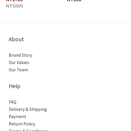
NT$800
About
Brand Story
Our Values
Our Team
Help
FAQ
Delivery & Shipping
Payment
Return Policy