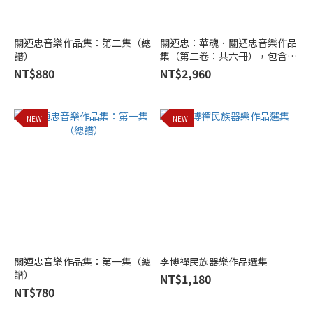
版
社
(2)
關迺忠音樂作品集：第二集（總
關迺忠：華魂．關迺忠音樂作品
譜）
集（第二卷：共六冊），包含
仙
《山河頌》第六二胡協奏曲、
NT$880
NT$2,960
靖
《飛天》琵琶協奏曲、《臺灣風
情》、《印象四首》、《雲南風
出
情》、《春思》
版
NEW!
NEW!
(2)
中
央
音
樂
學
院
出
版
關迺忠音樂作品集：第一集（總
李博禪民族器樂作品選集
譜）
(1)
NT$1,180
NT$780
其