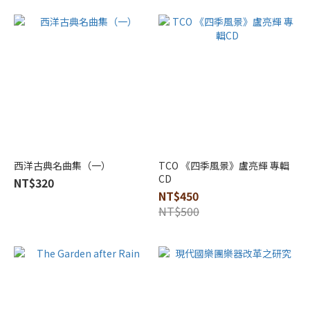
他
(1)
牧
民
音
樂
出
版
社
(1)
西洋古典名曲集（一）
TCO 《四季風景》盧亮輝 專輯
臺北
CD
NT$320
市立
NT$450
國樂
NT$500
團
TCO
(1)
金
盾
出