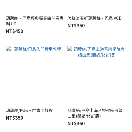
文
化
音
葫蘆絲・巴烏經典獨奏曲伴奏專
怎樣演奏好葫蘆絲・巴烏 VCD
像
輯 CD
NT$350
出
NT$450
版
社
(2)
葫蘆絲/巴烏入門實用教程
葫蘆絲/巴烏上海音樂學院考級
曲集(簡譜/修訂版)
NT$350
NT$360