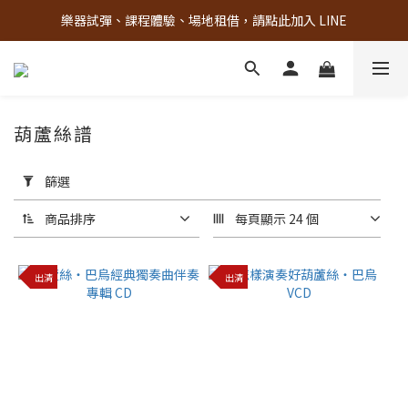
樂器試彈、課程體驗、場地租借，請點此加入 LINE
古亭門市 + 先進音樂教室週末假日皆有營業
古亭門市 + 先進音樂教室週末假日皆有營業
葫蘆絲譜
套
用
篩選
篩
選
商品排序
每頁顯示 24 個
(0/20)
出清
出清
品
牌
雲
南
民
族