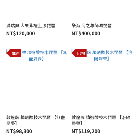
雞
翅
木
滿瑞興 大果紫檀上漆琵琶
樂海 海之尊師曠琵琶
(2)
NT$120,000
NT$400,000
紅
酸
枝
NEW!
NEW!
木
(11)
黑
酸
枝
木
(4)
花
敦煌牌 精選酸枝木琵琶 【無盡
敦煌牌 精選酸枝木琵琶 【洛陽
梨
夏夢】
聲聲】
木
NT$98,300
NT$119,200
(4)