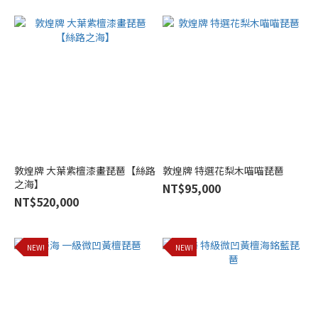
紫
檀
木
(4)
品
牌
樂
海
(8)
敦煌牌 大葉紫檀漆畫琵琶【絲路
敦煌牌 特選花梨木喵喵琵琶
之海】
NT$95,000
敦
NT$520,000
煌
牌
(5)
NEW!
NEW!
梁
浩
(4)