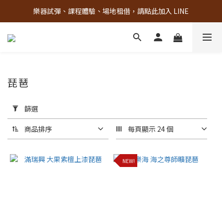
樂器試彈、課程體驗、場地租借，請點此加入 LINE
古亭門市 + 先進音樂教室週末假日皆有營業
古亭門市 + 先進音樂教室週末假日皆有營業
琵琶
套
用
篩選
篩
選
商品排序
每頁顯示 24 個
(0/20)
NEW!
材
質
其
他
(1)