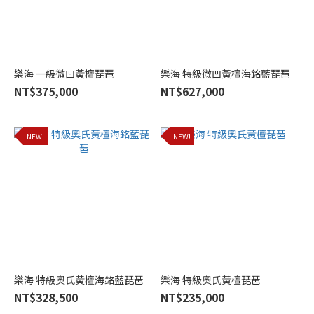
滿
瑞
興
(4)
曹
樂海 一級微凹黃檀琵琶
樂海 特級微凹黃檀海銘藍琵琶
衛
NT$375,000
NT$627,000
東
(3)
NEW!
NEW!
宏
樂
(1)
朱
崇
山
(1)
樂海 特級奧氏黃檀海銘藍琵琶
樂海 特級奧氏黃檀琵琶
NT$328,500
NT$235,000