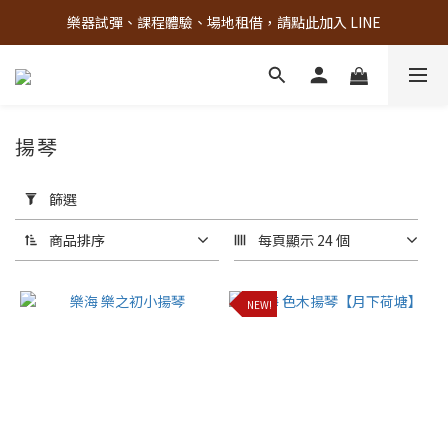
樂器試彈、課程體驗、場地租借，請點此加入 LINE
古亭門市 + 先進音樂教室週末假日皆有營業
古亭門市 + 先進音樂教室週末假日皆有營業
揚琴
套
用
篩選
篩
選
商品排序
每頁顯示 24 個
(0/20)
NEW!
材
質
其
他
(1)