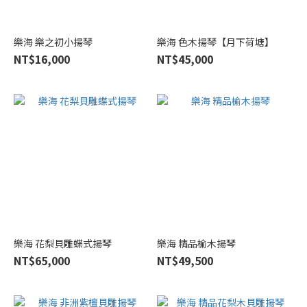
黑
酸
枝
樂海 樂之初小揚琴
樂海 色木揚琴【月下荷塘】
木
NT$16,000
NT$45,000
(1)
花
梨
木
(6)
紫
檀
木
(2)
品
樂海 花梨貝雕蝶式揚琴
樂海 精品榆木揚琴
牌
NT$65,000
NT$49,500
樂
海
(11)