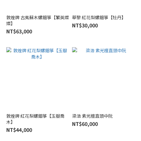
敦煌牌 古夷蘇木螺鈿箏【繁英燦
華黎 紅花梨螺鈿箏【牡丹】
燦】
NT$30,000
NT$63,000
敦煌牌 紅花梨螺鈿箏【玉瓣喬
梁浩 紫光檀直頭中阮
木】
NT$60,000
NT$44,000