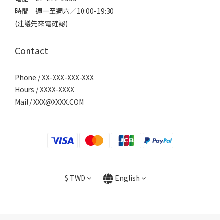
時間｜週一至週六／10:00-19:30
(建議先來電確認)
Contact
Phone / XX-XXX-XXX-XXX
Hours / XXXX-XXXX
Mail /
XXX@XXXX.COM
$
TWD
English