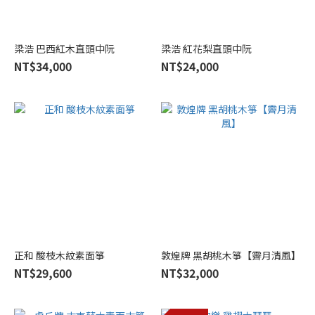
敦
煌
梁浩 巴西紅木直頭中阮
梁浩 紅花梨直頭中阮
牌
NT$34,000
(70)
NT$24,000
梁
浩
(31)
樂
海
(28)
正
和
(17)
正和 酸枝木紋素面箏
敦煌牌 黑胡桃木箏【霽月清風】
炫
NT$29,600
光
NT$32,000
(16)
宋