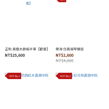
(30)
黑
酸
枝
木
(41)
花
梨
正和 黑檀木飾板半箏【歡喜】
樂海 仿真揚琴模型
木
NT$25,600
NT$2,600
(28)
NT$4,000
紫
檀
木
HOT No.1
HOT No.2
(19)
Show
more
Brand