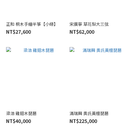
正和 桐木手繪半箏【小綠】
宋廣寧 草花梨大三弦
NT$27,600
NT$62,000
梁浩 雞翅木琵琶
滿瑞興 奧氏黃檀琵琶
NT$40,000
NT$225,000