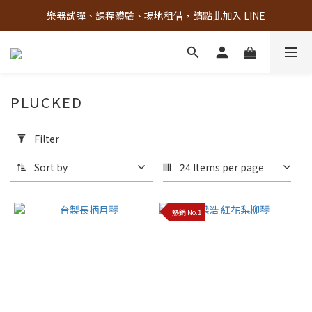
樂器試彈、課程體驗、場地租借，請點此加入 LINE
古亭門市 + 先進音樂教室週末假日皆有營業
古亭門市 + 先進音樂教室週末假日皆有營業
PLUCKED
Apply
Filter
Filter
(0/20)
Sort by
24 Items per page
Material
熱銷 No.1
others
(38)
非
洲
二
號