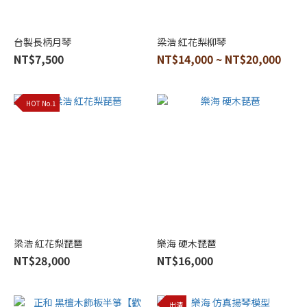
檀
(2)
台製長柄月琴
梁浩 紅花梨柳琴
烏
NT$7,500
NT$14,000 ~ NT$20,000
木
(6)
巴
HOT No.1
西
紅
木
(2)
雞
翅
木
(4)
梁浩 紅花梨琵琶
樂海 硬木琵琶
紅
NT$28,000
NT$16,000
酸
枝
木
出清