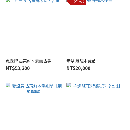
HOT No.2
廣
寧
(11)
炫
中
(10)
木
音
虎丘牌 古夷蘇木素面古箏
宏樂 雞翅木琵琶
堂
NT$53,200
NT$20,000
(4)
滿
瑞
興
(4)
Show
more