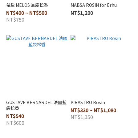
希臘 MELOS 無塵松香
MABSA ROSIN for Erhu
NT$400 ~ NT$500
NT$1,200
NT$750
GUSTAVE BERNARDEL 法國藍
PIRASTRO Rosin
袋松香
NT$320 ~ NT$1,080
NT$540
NT$1,350
NT$600