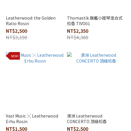
浩
響
Leatherwood: the Golden
Thomastik 旗艦小提琴混合式
(1)
Ratio Rosin
松香 TIVO01
NT$2,500
NT$2,350
NT$3,190
NT$4,380
NEW!
Vast Music ╳ Leatherwood
澳洲 Leatherwood
Erhu Rosin
CONCERTO 頂級松香
NT$1,500
NT$2,500