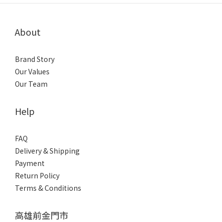
About
Brand Story
Our Values
Our Team
Help
FAQ
Delivery & Shipping
Payment
Return Policy
Terms & Conditions
高雄前金門市