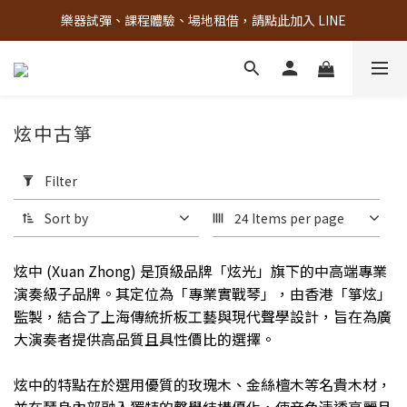
樂器試彈、課程體驗、場地租借，請點此加入 LINE
古亭門市 + 先進音樂教室週末假日皆有營業
古亭門市 + 先進音樂教室週末假日皆有營業
炫中古箏
Apply
Filter
Filter
(0/20)
Sort by
24 Items per page
Material
炫中 (Xuan Zhong) 是頂級品牌「炫光」旗下的中高端專業
烏
演奏級子品牌。其定位為「專業實戰琴」，由香港「箏炫」
木
監製，結合了上海傳統折板工藝與現代聲學設計，旨在為廣
(1)
大演奏者提供高品質且具性價比的選擇。
雞
翅
炫中的特點在於選用優質的玫瑰木、金絲檀木等名貴木材，
木