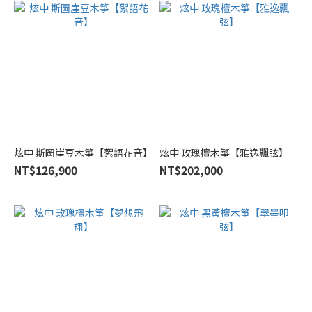
炫中 斯圖崖豆木箏【絮語花音】
炫中 玫瑰檀木箏【雅逸飄弦】
NT$126,900
NT$202,000