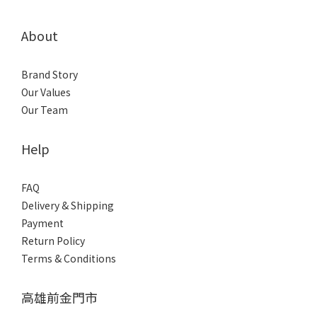
About
Brand Story
Our Values
Our Team
Help
FAQ
Delivery & Shipping
Payment
Return Policy
Terms & Conditions
高雄前金門市