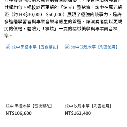
並在琴身內部融入獨特的聲學結構優化，使音色清透亮麗且
(1)
共振均勻。相較於百萬級的「炫光」整挖箏，炫中在萬元級
黑
距（約 HK$30,000 - $50,000）展現了極強的競爭力，是許
酸
多進階學習者與專業音樂考級生的首選，讓演奏者能以更親
枝
民的價格，體驗到「箏炫」一貫的精緻美學與專業調音標
木
準。
(1)
Brand
炫
中
(8)
炫中 黑檀木箏【雪夜繁花】
炫中 玫瑰木箏【彩雲追月】
NT$106,600
NT$162,400