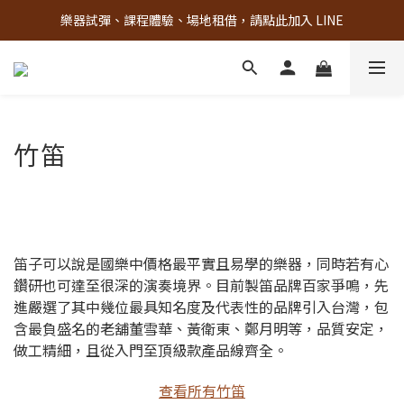
樂器試彈、課程體驗、場地租借，請點此加入 LINE
古亭門市 + 先進音樂教室週末假日皆有營業
古亭門市 + 先進音樂教室週末假日皆有營業
竹笛
笛子可以說是國樂中價格最平實且易學的樂器，同時若有心
鑽研也可達至很深的演奏境界。目前製笛品牌百家爭鳴，先
進嚴選了其中幾位最具知名度及代表性的品牌引入台灣，包
含最負盛名的老舖董雪華、黃衛東、鄭月明等，品質安定，
做工精細，且從入門至頂級款產品線齊全。
查看所有竹笛