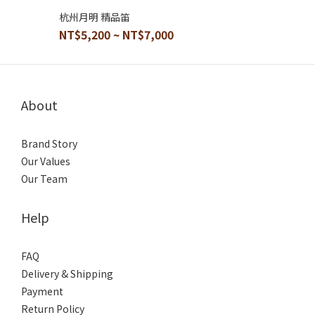
杭州月明 精品笛
NT$5,200 ~ NT$7,000
About
Brand Story
Our Values
Our Team
Help
FAQ
Delivery & Shipping
Payment
Return Policy