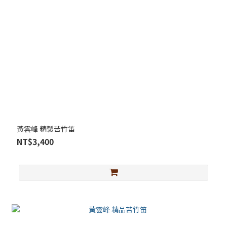
黃雲峰 精製苦竹笛
NT$3,400