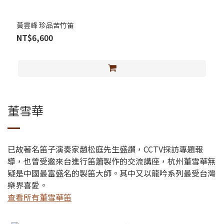
黃雲峰 珍品苦竹笛
NT$6,600
董雪華
已故著名笛子演奏家趙松庭先生盛讚，CCTV採訪專題報
導，也曾受邀來台進行笛簫製作的交流講座，杭州董雪華無
疑是中國最富盛名的製笛大師。其中又以龍吟系列最受台灣
樂界喜愛。
查看所有董雪華笛