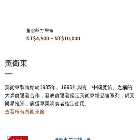
董雪華 抒樂笛
NT$4,500 ~ NT$10,000
黃衛東
黃衛東製笛始於1985年。1996年與有「中國魔笛」之稱的
大師俞遜發合作，發表俞遜發鑑定黃衛東精品笛系列，備受
樂界推崇，廣獲專業演奏者指定使用。
查看所有黃衛東笛