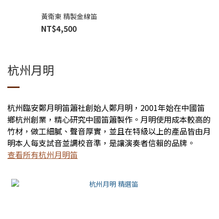
黃衛東 精製金線笛
NT$4,500
杭州月明
杭州臨安鄭月明笛簫社創始人鄭月明，2001年始在中國笛
鄉杭州創業，精心研究中國笛簫製作。月明使用成本較高的
竹材，做工細膩、
聲音厚實，並且在特級以上的產品皆由月
明本人每支試音並調校音準，是讓演奏者信賴的品牌。
查看所有杭州月明笛