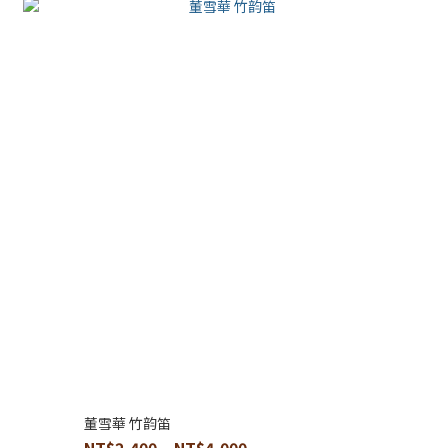
董雪華 竹韵笛