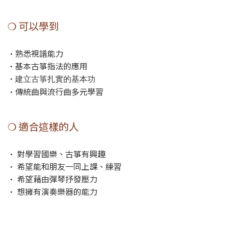
❍ 可以學到
•熟悉視譜能力
•基本古箏指法的應用
•
建立古箏扎實的基本功
•傳統曲與流行曲多元學習
❍ 適合這樣的人
• 對學習國樂、古箏有興趣
• 希望能和朋友一同上課、練習
• 希望藉由彈琴抒發壓力
• 想擁有演奏樂器的能力