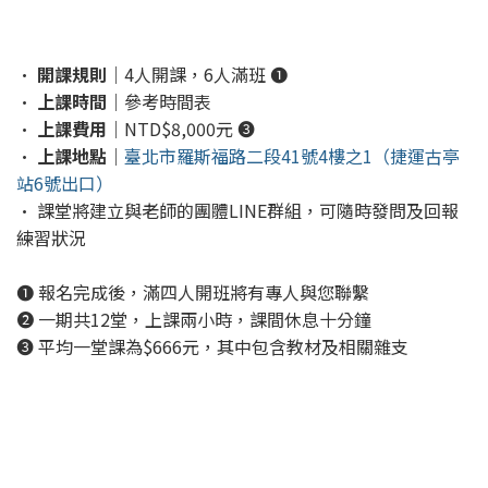
•
開課規則
｜4人開課，6人滿班 ❶
•
上課時間
｜參考時間表
•
上課費用
｜NTD$8,000元 ❸
•
上課地點
｜
臺北市羅斯福路二段41號4樓之1（捷運古亭
站6號出口）
• 課堂將建立與老師的團體LINE群組，可隨時發問及回報
練習狀況
❶ 報名完成後，滿四人開班將有專人與您聯繫
❷ 一期共12堂，上課兩小時，課間休息十分鐘
❸ 平均一堂課為$666元，其中包含教材及相關雜支