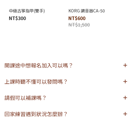
中級古箏指甲(雙手)
KORG 調音器CA-50
NT$300
NT$600
NT$1,500
開課途中想報名加入可以嗎？
上課時聽不懂可以發問嗎？
請假可以補課嗎？
回家練習遇到狀況怎麼辦？