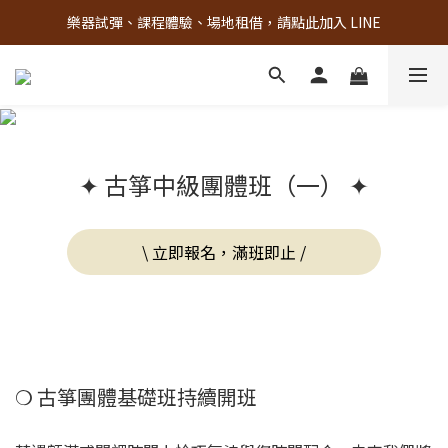
樂器試彈、課程體驗、場地租借，請點此加入 LINE
古亭門市 + 先進音樂教室週末假日皆有營業
古亭門市 + 先進音樂教室週末假日皆有營業
✦ 古箏中級團體班（一） ✦
\ 立即報名，滿班即止 /
❍ 古箏團體基礎班持續開班