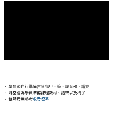
• 學員須自行準備古箏指甲、筆、調音器、譜夾
• 課堂會
為學員準備課程教材
、譜架以及椅子
• 租琴費用參考
收費標準