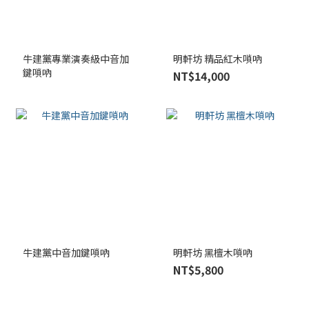
牛建黨專業演奏級中音加
明軒坊 精品紅木嗩吶
鍵嗩吶
NT$14,000
牛建黨中音加鍵嗩吶
明軒坊 黑檀木嗩吶
NT$5,800