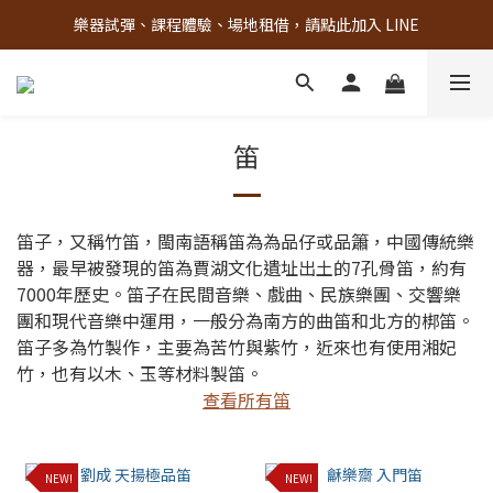
樂器試彈、課程體驗、場地租借，請點此加入 LINE
古亭門市 + 先進音樂教室週末假日皆有營業
古亭門市 + 先進音樂教室週末假日皆有營業
笛
笛子，又稱竹笛，閩南語稱笛為為品仔或品簫，中國傳統樂
器，最早被發現的笛為賈湖文化遺址出土的7孔骨笛，約有
7000年歷史。笛子在民間音樂、戲曲、民族樂團、交響樂
團和現代音樂中運用，一般分為南方的曲笛和北方的梆笛。
笛子多為竹製作，主要為苦竹與紫竹，近來也有使用湘妃
竹，也有以木、玉等材料製笛。
查看所有笛
NEW!
NEW!