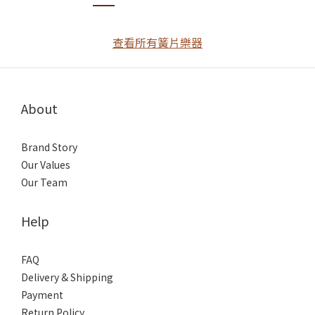
查看所有簧片樂器
About
Brand Story
Our Values
Our Team
Help
FAQ
Delivery & Shipping
Payment
Return Policy