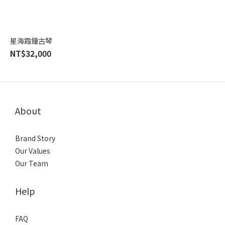
海
(1)
星海霜鐘古琴
NT$32,000
About
Brand Story
Our Values
Our Team
Help
FAQ