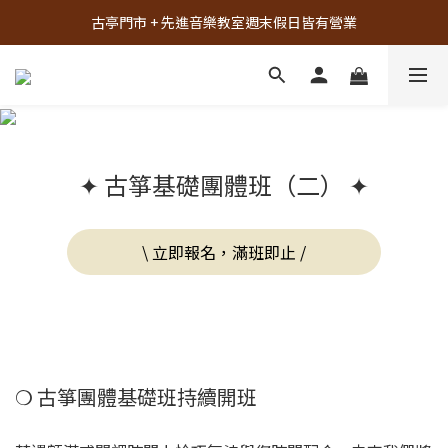
古亭門市 + 先進音樂教室週末假日皆有營業
古亭門市 + 先進音樂教室週末假日皆有營業
先進音樂教室全面升級，給您更舒適的琴房空間！
樂器試彈、課程體驗、場地租借，請點此加入 LINE
古亭門市 + 先進音樂教室週末假日皆有營業
✦ 古箏基礎團體班（二） ✦
\ 立即報名，滿班即止 /
❍ 古箏團體基礎班持續開班