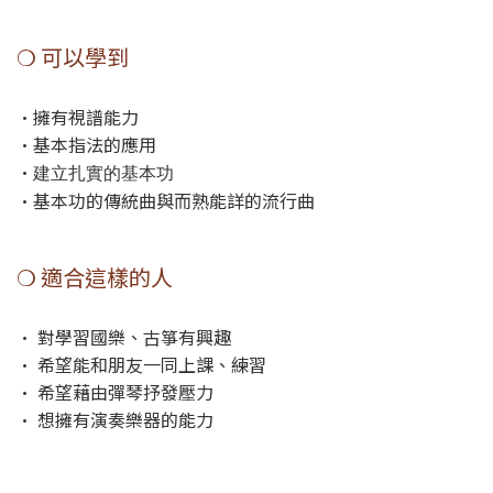
❍ 可以學到
•擁有視譜能力
•基本指法的應用
•
建立扎實的基本功
•基本功的傳統曲與而熟能詳的流行曲
❍ 適合這樣的人
• 對學習國樂、古箏有興趣
• 希望能和朋友一同上課、練習
• 希望藉由彈琴抒發壓力
• 想擁有演奏樂器的能力