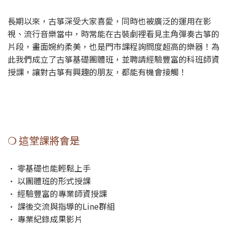
長期以來，古箏深受大家喜愛，同時也被廣泛的運用在影
視、流行音樂當中，時常能在古裝劇裡看見主角彈奏古箏的
片段，畫面婉約柔美，也是門市課程詢問度超高的樂器！為
此我們成立了古箏基礎團體班，並聘請經驗豐富的科班師資
授課，讓對古箏有興趣的朋友，都能有機會接觸！
❍ 這堂課將會是
• 零基礎也能輕鬆上手
• 以團體班的形式授課
• 經驗豐富的專業師資授課
• 課後交流與指導的Line群組
• 專業紀錄成果影片