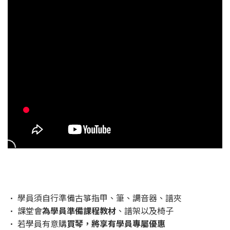
• 學員須自行準備古箏指甲、筆、調音器、譜夾
• 課堂會
為學員準備課程教材
、譜架以及椅子
• 若學員有意購
買琴，將享有學員專屬優惠