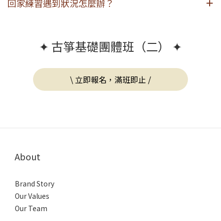
回家練習遇到狀況怎麼辦？
✦ 古箏基礎團體班（二） ✦
\ 立即報名，滿班即止 /
About
Brand Story
Our Values
Our Team