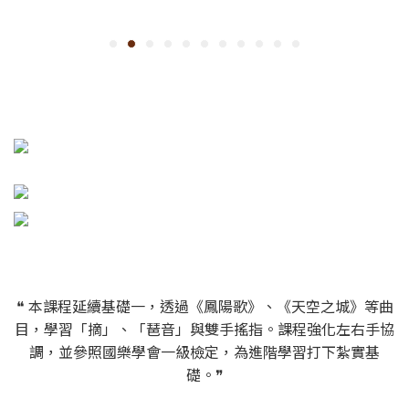
❝ 本課程延續基礎一，透過《鳳陽歌》、《天空之城》等曲
目，學習「摘」、「琶音」與雙手搖指。課程強化左右手協
調，並參照國樂學會一級檢定，為進階學習打下紮實基
礎。❞