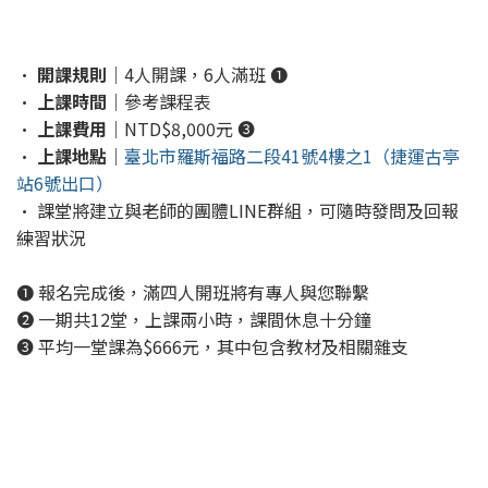
•
開課規則
｜4人開課，6人滿班 ❶
•
上課時間
｜參考課程表
•
上課費用
｜NTD$8,000元 ❸
•
上課地點
｜
臺北市羅斯福路二段41號4樓之1（捷運古亭
站6號出口）
• 課堂將建立與老師的團體LINE群組，可隨時發問及回報
練習狀況
❶ 報名完成後，滿四人開班將有專人與您聯繫
❷ 一期共12堂，上課兩小時，課間休息十分鐘
❸ 平均一堂課為$666元，其中包含教材及相關雜支