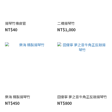
揚琴竹橡皮管
二橋揚琴竹
NT$40
NT$1,000
樂海 精製揚琴竹
田偉寧 夢之音牛角正反敲揚琴竹
NT$450
NT$800