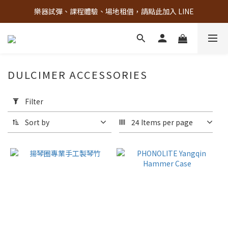
樂器試彈、課程體驗、場地租借，請點此加入 LINE
古亭門市 + 先進音樂教室週末假日皆有營業
古亭門市 + 先進音樂教室週末假日皆有營業
DULCIMER ACCESSORIES
Apply
Filter
Filter
(0/20)
Sort by
24 Items per page
Brand
PHONOLITE
(2)
揚
琴
圈
(1)