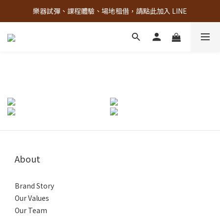
樂器試彈、課程體驗、場地租借，請點此加入 LINE
古亭門市 + 先進音樂教室週末假日皆有營業
古亭門市 + 先進音樂教室週末假日皆有營業
About
Brand Story
Our Values
Our Team