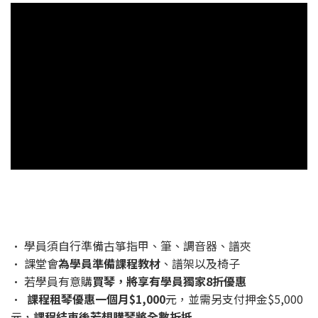
• 學員須自行準備古箏指甲、筆、調音器、譜夾
• 課堂會
為學員準備課程教材
、譜架以及椅子
• 若學員有意購
買琴，將享有學員獨家8折優惠
•
課程租琴優惠一個月$1,000
元，並需另支付押金$5,000
元，
課程結束後若想購琴將全數折抵