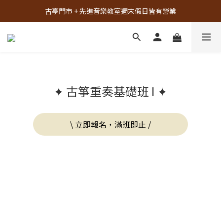
古亭門市 + 先進音樂教室週末假日皆有營業
古亭門市 + 先進音樂教室週末假日皆有營業
先進音樂教室全面升級，給您更舒適的琴房空間！
樂器試彈、課程體驗、場地租借，請點此加入 LINE
古亭門市 + 先進音樂教室週末假日皆有營業
✦ 古箏重奏基礎班 I ✦
\ 立即報名，滿班即止 /