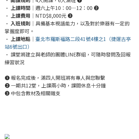
•
開課規則
｜4人開課，6人滿班 ❶
•
上課時間
｜週六上午10：00—12：00 ❷
•
上課費用
｜NTD$8,000元 ❸
•
入班規則
｜具備基本視譜能力，以及對於樂器有一定的
掌握度即可。
•
上課地點
｜
臺北市羅斯福路二段41號4樓之1（捷運古亭
站6號出口）
• 課堂將建立與老師的團體LINE群組，可隨時發問及回報
練習狀況
❶ 報名完成後，滿四人開班將有專人與您聯繫
❷ 一期共12堂，上課兩小時，課間休息十分鐘
❸ 中包含教材及相關雜支