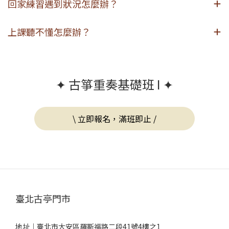
回家練習遇到狀況怎麼辦？
上課聽不懂怎麼辦？
✦ 古箏重奏基礎班 I ✦
\ 立即報名，滿班即止 /
臺北古亭門市
地址｜
臺北市大安區羅斯福路二段41號4樓之1