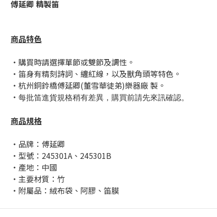
傅延卿 精製笛
商品特色
・購買時請選擇單節或雙節及調性。
・笛身有精刻詩詞、纏紅線，以及獸角頭等特色。
・杭州銅鈴橋傅延卿(董雪華徒弟)樂器廠 製。
・
每批笛進貨規格稍有差異，購買前請先來訊確認。
商品規格
・品牌：傅延卿
・型號：245301A、245301B
・產地：中國
・主要材質：竹
・附屬品：絨布袋、阿膠、笛膜