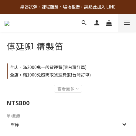
樂器試彈、課程體驗、場地租借，請點此加入 LINE
古亭門市 + 先進音樂教室週末假日皆有營業
古亭門市 + 先進音樂教室週末假日皆有營業
傅延卿 精製笛
全店，滿2000免一般貨運費(限台灣訂單)
全店，滿1000免超商取貨運費(限台灣訂單)
查看更多
NT$800
單/雙節