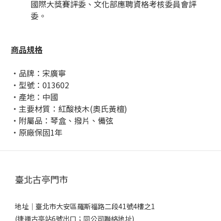
國際大獎賽評委、文化部應聘資格考核委員會評
委。
商品規格
・品牌：宋廣寧
・型號：013602
・產地：中國
・主要材質：紅酸枝木(奧氏黃檀)
・附屬品：琴盒、撥片、備弦
・原廠保固1年
臺北古亭門市
地址｜
臺北市大安區羅斯福路二段41號4樓之1
(捷運古亭站6號出口；同公司聯絡地址)