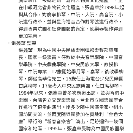
廣寧製作”被認定為“滄州非物質文化遺產”，正
在申報河北省非物質文化遺產。張鑫華於1998年起
與其合作，對廣寧柳琴、中阮、大阮、高音阮、小
阮進行改革、並與星海福音合作對琴弦進行改革，
得到專業院團和社會團體的肯定，使樂器製作得到
更加完善。
・張鑫華 監製
張鑫華，現為中國中央民族樂團彈撥樂聲部聲部
長，國家一級演員。任教於中央音樂學院、中國音
樂學院、中央戲曲學院、中央民族大學，教授柳
琴、中阮專業。12歲開始學月琴、秦琴，後改學柳
琴，師從高華信先生，15歲任上海電台少兒民樂團
首席柳琴，17歲考入中央民族樂團，任首席柳琴。
1984年以來，張鑫華曾多次應邀出訪，並與香港中
樂團、台灣省立交響樂樂團、台北市立國樂團等合
作進行了協奏曲演出。還多次隨中國演奏家小組出
國訪問交流，並兩度隨樂團參加在奧地利“金色大
廳”舉行的“新春音樂會”演出，足跡遍佈十幾個
國家和地區。1995年，張鑫華受聘為中國民族器樂