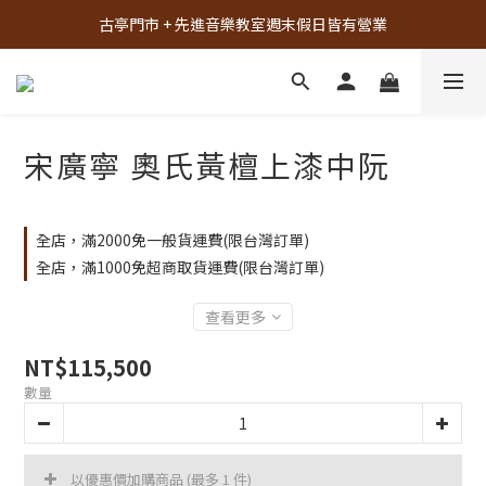
古亭門市 + 先進音樂教室週末假日皆有營業
古亭門市 + 先進音樂教室週末假日皆有營業
先進音樂教室全面升級，給您更舒適的琴房空間！
樂器試彈、課程體驗、場地租借，請點此加入 LINE
宋廣寧 奧氏黃檀上漆中阮
古亭門市 + 先進音樂教室週末假日皆有營業
全店，滿2000免一般貨運費(限台灣訂單)
全店，滿1000免超商取貨運費(限台灣訂單)
查看更多
NT$115,500
數量
以優惠價加購商品
(最多 1 件)