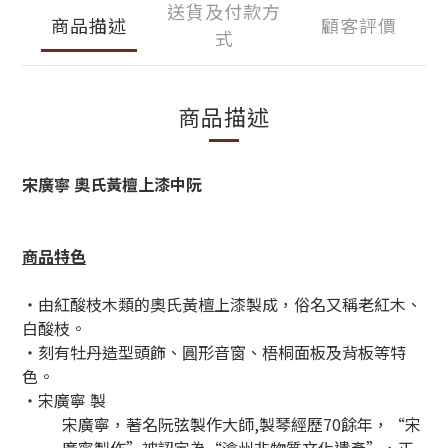
送貨及付款方
商品描述
顧客評價
式
商品描述
宋廣寧 奧氏黃檀上漆中阮
商品特色
・由紅酸枝木類的奧氏黃檀上漆製成，俗名又稱老紅木、
白酸枝。
・刻有牡丹造型頭飾、圓形音窗、梧桐面板及背板等特
色。
・宋廣寧 製
宋廣寧，著名阮弦製作大師,製琴經歷70餘年，“宋