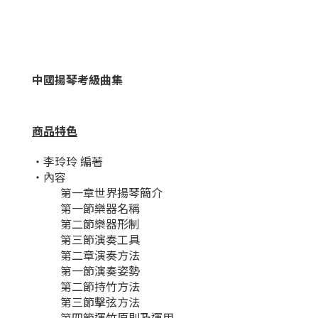
中國揚琴考級曲集
商品特色
・李玲玲 編著
・內容
第一章世界揚琴簡介
第一節樂器名稱
第二節樂器形制
第三節演奏工具
第二章演奏方法
第一節演奏姿勢
第二節持竹方法
第三節擊弦方法
第四節運竹原則及運用