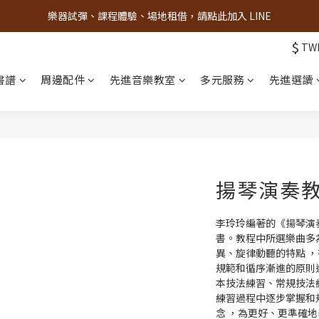
古亭門市 + 先進音樂教室週末假日皆有營業
古亭門市 + 先進音樂教室週末假日皆有營業
$
TW
先進音樂教室全面升級，給您更舒適的琴房空間！
書譜
周邊配件
先進音樂教室
多元服務
先進選讀
樂器試彈、課程體驗、場地租借，請點此加入 LINE
古亭門市 + 先進音樂教室週末假日皆有營業
揚琴演奏
李玲玲編著的《揚琴演
書。教程中所選樂曲多
異、旋律動聽的特點 
規範和循序漸進的原則
本技法練習、常規技法
練習過程中逐步掌握和
念 ，為更好、更準確