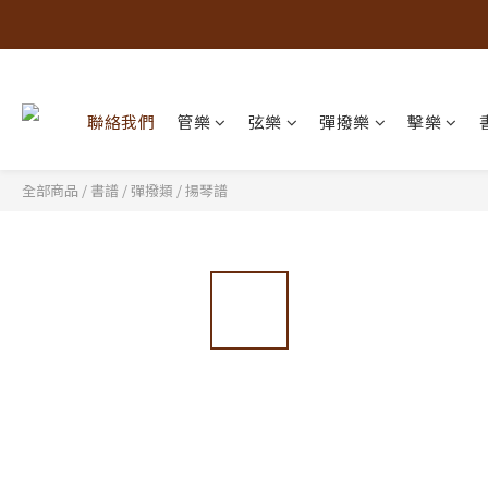
聯絡我們
管樂
弦樂
彈撥樂
擊樂
全部商品
/
書譜
/
彈撥類
/
揚琴譜