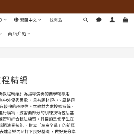
D
繁體中文
商店介紹
教程精編
奏教程精編》為揚琴演奏的自學輔導用
為中外優秀民歌 ，具有題材短小、風格迥
，有較強的趣味性。本教材力求按照系統、
進行編寫。練習曲部分的訓練技術包括基
練習和綜合技法練習。其目的是使學生在
規範演奏技能 ，樹立「左右全能」的新概
地表達音樂內涵打下良好基礎 ，做好充分準